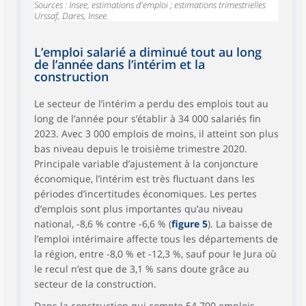
Hébergement -
Sources : Insee, estimations d'emploi ; estimations trimestrielles
35,8
1,0
1,4
Urssaf, Dares, Insee.
restauration
Information -
9,4
1,3
-0,1
communication
L’emploi salarié a diminué tout au long
de l’année dans l’intérim et la
Services
construction
21,4
0,6
1,5
financiers
Services
Le secteur de l’intérim a perdu des emplois tout au
7,0
-4,9
-2,9
immobiliers
long de l’année pour s’établir à 34 000 salariés fin
Services aux
2023. Avec 3 000 emplois de moins, il atteint son plus
entreprises hors
75,9
0,4
1,5
bas niveau depuis le troisième trimestre 2020.
intérim
Principale variable d’ajustement à la conjoncture
économique, l’intérim est très fluctuant dans les
Intérim
34,0
-8,6
-6,6
périodes d’incertitudes économiques. Les pertes
Services aux
41,5
0,7
1,0
d’emplois sont plus importantes qu’au niveau
ménages
national, -8,6 % contre -6,6 % (
figure 5
). La baisse de
Tertiaire non
l’emploi intérimaire affecte tous les départements de
351,6
0,9
0,9
marchand
la région, entre -8,0 % et -12,3 %, sauf pour le Jura où
Total
997,1
0,1
0,6
le recul n’est que de 3,1 % sans doute grâce au
secteur de la construction.
Dans la construction qui compte 54 700 emplois