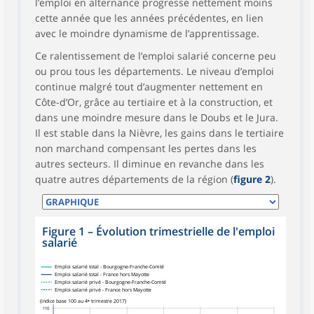
l’emploi en alternance progresse nettement moins
cette année que les années précédentes, en lien
avec le moindre dynamisme de l’apprentissage.
Ce ralentissement de l’emploi salarié concerne peu
ou prou tous les départements. Le niveau d’emploi
continue malgré tout d’augmenter nettement en
Côte-d’Or, grâce au tertiaire et à la construction, et
dans une moindre mesure dans le Doubs et le Jura.
Il est stable dans la Nièvre, les gains dans le tertiaire
non marchand compensant les pertes dans les
autres secteurs. Il diminue en revanche dans les
quatre autres départements de la région (
figure 2
).
Figure 1
–
Évolution trimestrielle de l'emploi
salarié
Emploi salarié total - Bourgogne-Franche-Comté
Emploi salarié total - France hors Mayotte
Emploi salarié privé - Bourgogne-Franche-Comté
Emploi salarié privé - France hors Mayotte
(indice base 100 au 4ᵉ trimestre 2017)
110