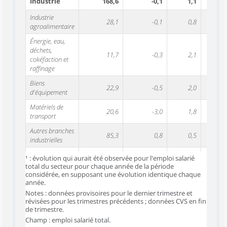
Industrie
168,6
-0,1
1,1
Industrie
28,1
-0,1
0,8
agroalimentaire
Énergie, eau,
déchets,
11,7
-0,3
2,1
cokéfaction et
raffinage
Biens
22,9
-0,5
2,0
d'équipement
Matériels de
20,6
-3,0
1,8
transport
Autres branches
85,3
0,8
0,5
industrielles
Construction
54,7
-0,9
-0,7
¹ : évolution qui aurait été observée pour l'emploi salarié
total du secteur pour chaque année de la période
Tertiaire
considérée, en supposant une évolution identique chaque
404,3
-0,4
0,4
marchand
année.
Notes : données provisoires pour le dernier trimestre et
Commerce
127,4
-0,0
0,4
révisées pour les trimestres précédents ; données CVS en fin
de trimestre.
Transports
52,0
1,9
0,8
Champ : emploi salarié total.