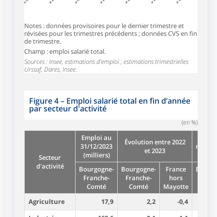
Notes : données provisoires pour le dernier trimestre et
révisées pour les trimestres précédents ; données CVS en fin
de trimestre.
Champ : emploi salarié total.
Sources : Insee, estimations d'emploi ; estimations trimestrielles
Urssaf, Dares, Insee.
Figure 4
–
Emploi salarié total en fin d’année
par secteur d'activité
(en %)
Emploi au
Évolu
Évolution entre 2022
31/12/2023
moyenn
et 2023
(milliers)
Secteur
d'activité
Bourgogne-
Bourgogne-
France
Bourgo
Franche-
Franche-
hors
Franc
Comté
Comté
Mayotte
Com
Agriculture
17,9
2,2
-0,4