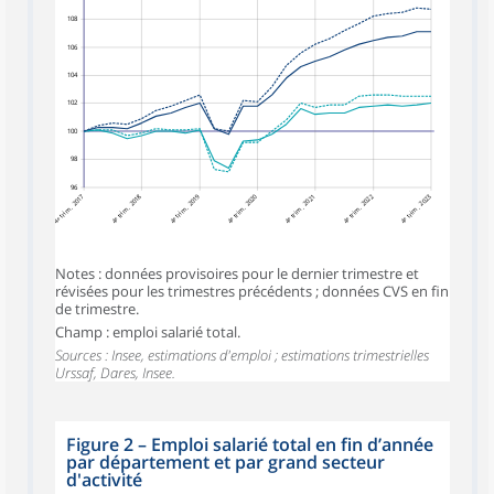
108
106
104
102
100
98
96
4ᵉ trim. 2017
4ᵉ trim. 2018
4ᵉ trim. 2019
4ᵉ trim. 2020
4ᵉ trim. 2022
4ᵉ trim. 2023
4ᵉ trim. 2021
Notes : données provisoires pour le dernier trimestre et
révisées pour les trimestres précédents ; données CVS en fin
de trimestre.
Champ : emploi salarié total.
Sources : Insee, estimations d'emploi ; estimations trimestrielles
Urssaf, Dares, Insee.
Figure 2
–
Emploi salarié total en fin d’année
par département et par grand secteur
d'activité