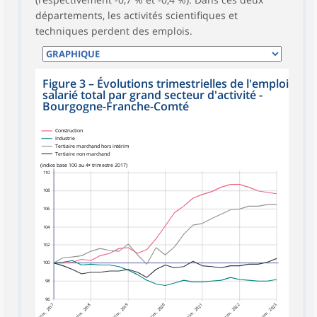
départements, les activités scientifiques et
techniques perdent des emplois.
Figure 3
–
Évolutions trimestrielles de l'emploi
salarié total par grand secteur d'activité -
Bourgogne-Franche-Comté
Construction
Industrie
Tertiaire marchand hors intérim
Tertiaire non marchand
(indice base 100 au 4ᵉ trimestre 2017)
110
108
106
104
102
100
98
96
4ᵉ trim. 2017
4ᵉ trim. 2018
4ᵉ trim. 2019
4ᵉ trim. 2020
4ᵉ trim. 2022
4ᵉ trim. 2023
4ᵉ trim. 2021