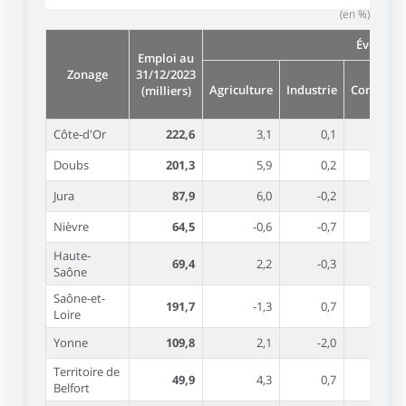
(en %)
Évolution
Emploi au
Zonage
31/12/2023
Agriculture
Industrie
Construct
(milliers)
Côte-d'Or
222,6
3,1
0,1
Doubs
201,3
5,9
0,2
Jura
87,9
6,0
-0,2
Nièvre
64,5
-0,6
-0,7
Haute-
69,4
2,2
-0,3
Saône
Saône-et-
191,7
-1,3
0,7
Loire
Yonne
109,8
2,1
-2,0
Territoire de
49,9
4,3
0,7
Belfort