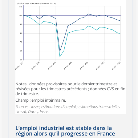
(indice base 100 au 4ᵉ trimestre 2017)
110
100
90
80
70
60
50
4ᵉ trim. 2017
4ᵉ trim. 2018
4ᵉ trim. 2019
4ᵉ trim. 2020
4ᵉ trim. 2022
4ᵉ trim. 2023
4ᵉ trim. 2021
Notes : données provisoires pour le dernier trimestre et
révisées pour les trimestres précédents ; données CVS en fin
de trimestre.
Champ : emploi intérimaire.
Sources : Insee, estimations d'emploi ; estimations trimestrielles
Urssaf, Dares, Insee.
L’emploi industriel est stable dans la
région alors qu’il progresse en France