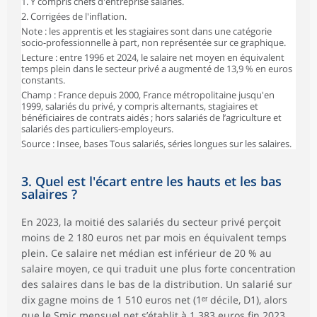
1. Y compris chefs d'entreprise salariés.
2. Corrigées de l'inflation.
Note : les apprentis et les stagiaires sont dans une catégorie
socio-professionnelle à part, non représentée sur ce graphique.
Lecture : entre 1996 et 2024, le salaire net moyen en équivalent
temps plein dans le secteur privé a augmenté de 13,9 % en euros
constants.
Champ : France depuis 2000, France métropolitaine jusqu'en
1999, salariés du privé, y compris alternants, stagiaires et
bénéficiaires de contrats aidés ; hors salariés de l’agriculture et
salariés des particuliers-employeurs.
Source : Insee, bases Tous salariés, séries longues sur les salaires.
3. Quel est l'écart entre les hauts et les bas
salaires ?
En 2023, la moitié des salariés du secteur privé perçoit
moins de 2 180 euros net par mois en équivalent temps
plein. Ce salaire net médian est inférieur de 20 % au
salaire moyen, ce qui traduit une plus forte concentration
des salaires dans le bas de la distribution. Un salarié sur
dix gagne moins de 1 510 euros net (1ᵉʳ décile, D1), alors
que le Smic mensuel net s’établit à 1 383 euros fin 2023.