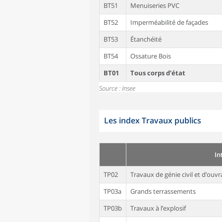
BT51
Menuiseries PVC
BT52
Imperméabilité de façades
BT53
Étanchéité
BT54
Ossature Bois
BT01
Tous corps d’état
Source : Insee
Les index Travaux publics
In
TP02
Travaux de génie civil et d’ouv
TP03a
Grands terrassements
TP03b
Travaux à l’explosif