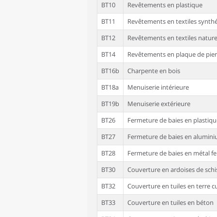
BT10
Revêtements en plastique
BT11
Revêtements en textiles synth
BT12
Revêtements en textiles nature
BT14
Revêtements en plaque de pierre
BT16b
Charpente en bois
BT18a
Menuiserie intérieure
BT19b
Menuiserie extérieure
BT26
Fermeture de baies en plastiqu
BT27
Fermeture de baies en alumin
BT28
Fermeture de baies en métal f
BT30
Couverture en ardoises de schi
BT32
Couverture en tuiles en terre c
BT33
Couverture en tuiles en béton