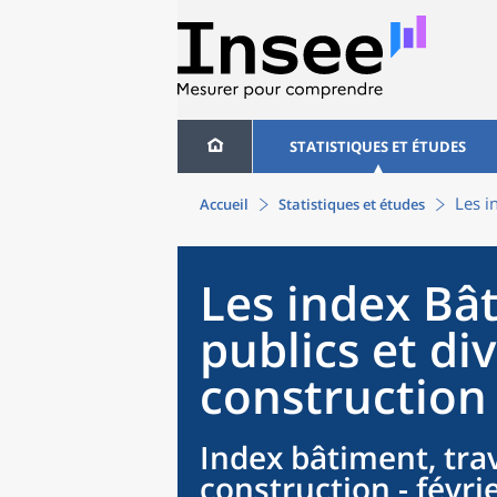
STATISTIQUES ET ÉTUDES
Les i
Accueil
Statistiques et études
Les index Bâ
publics et div
construction 
Index bâtiment, trav
construction - févri