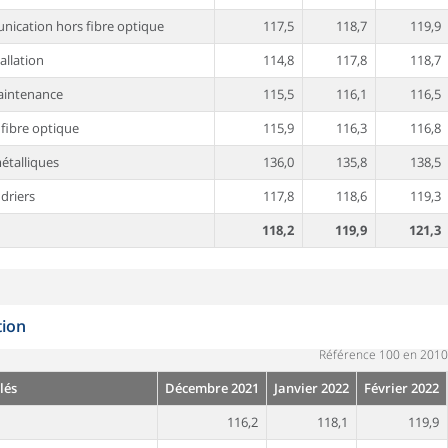
nication hors fibre optique
117,5
118,7
119,9
allation
114,8
117,8
118,7
maintenance
115,5
116,1
116,5
fibre optique
115,9
116,3
116,8
étalliques
136,0
135,8
138,5
driers
117,8
118,6
119,3
118,2
119,9
121,3
tion
Référence 100 en 2010
lés
Décembre 2021
Janvier 2022
Février 2022
116,2
118,1
119,9