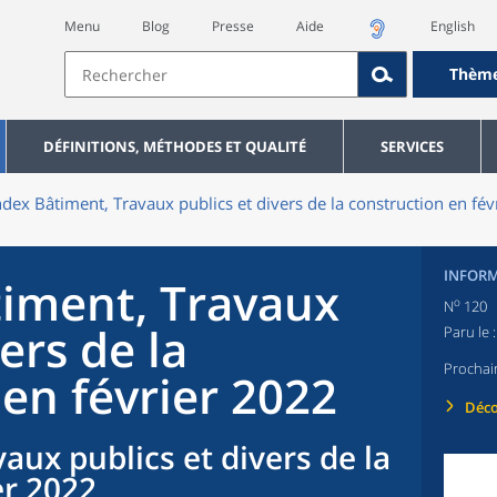
Menu
Blog
Presse
Aide
English
Thèm
DÉFINITIONS, MÉTHODES ET QUALITÉ
SERVICES
ndex Bâtiment, Travaux publics et divers de la construction en fé
INFORM
timent, Travaux
o
N
120
ers de la
Paru le 
Prochai
en février 2022
Déco
aux publics et divers de la
er 2022