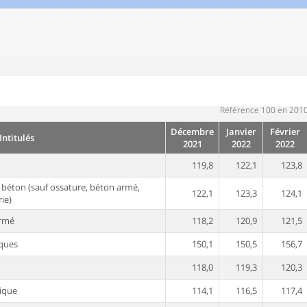
Référence 100 en 201
Décembre
Janvier
Février
Intitulés
2021
2022
2022
119,8
122,1
123,8
 béton (sauf ossature, béton armé,
122,1
123,3
124,1
ie)
armé
118,2
120,9
121,5
iques
150,1
150,5
156,7
118,0
119,3
120,3
ique
114,1
116,5
117,4