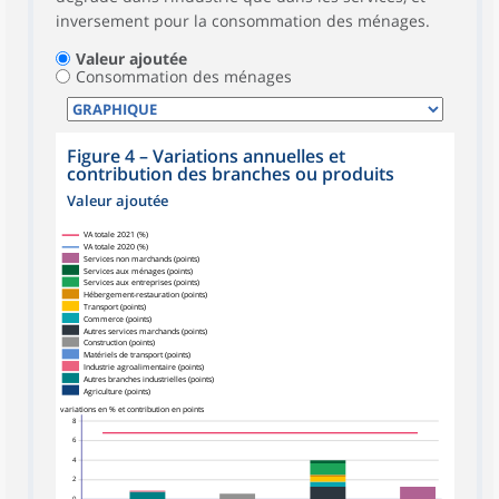
inversement pour la consommation des ménages.
Valeur ajoutée
Consommation des ménages
Figure 4
–
Variations annuelles et
contribution des branches ou produits
Valeur ajoutée
VA totale 2021 (%)
VA totale 2020 (%)
Services non marchands (points)
Services aux ménages (points)
Services aux entreprises (points)
Hébergement-restauration (points)
Transport (points)
Commerce (points)
Autres services marchands (points)
Construction (points)
Matériels de transport (points)
Industrie agroalimentaire (points)
Autres branches industrielles (points)
Agriculture (points)
variations en % et contribution en points
8
6
4
2