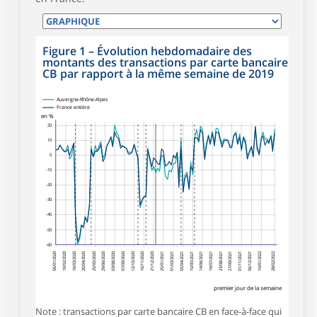
Figure 1
–
Évolution hebdomadaire des
montants des transactions par carte bancaire
CB par rapport à la même semaine de 2019
Auvergne-Rhône-Alpes
France entière
en %
20
10
0
-10
-20
-30
-40
-50
-60
06/01/2020
10/02/2020
16/03/2020
20/04/2020
25/05/2020
29/06/2020
03/08/2020
07/09/2020
12/10/2020
16/11/2020
21/12/2020
10/01/2022
28/02/2022
25/01/2021
01/03/2021
05/04/2021
10/05/2021
14/06/2021
19/07/2021
23/08/2021
27/09/2021
01/11/2021
06/12/2021
premier jour de la semaine
Note : transactions par carte bancaire CB en face-à-face qui