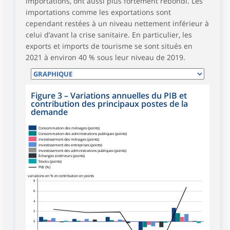
importations, ont aussi plus fortement rebondi. Les
importations comme les exportations sont
cependant restées à un niveau nettement inférieur à
celui d’avant la crise sanitaire. En particulier, les
exports et imports de tourisme se sont situés en
2021 à environ 40 % sous leur niveau de 2019.
Figure 3
–
Variations annuelles du PIB et
contribution des principaux postes de la
demande
Consommation des ménages (points)
Consommation des administrations publiques (points)
Investissement des ménages (points)
Investissement des entreprises (points)
Investissement des administrations publiques (points)
Echanges extérieurs (points)
Stocks (points)
PIB (%)
variations en % et contribution en points
8
6
4
2
0