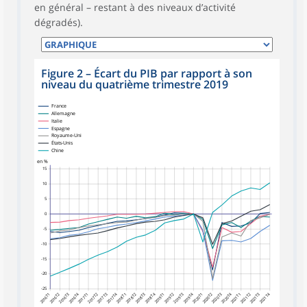
en général – restant à des niveaux d’activité
dégradés).
Figure 2
–
Écart du PIB par rapport à son
niveau du quatrième trimestre 2019
France
Allemagne
Italie
Espagne
Royaume-Uni
États-Unis
Chine
en %
15
10
5
0
-5
-10
-15
-20
-25
2016T2
2016T3
2016T4
2017T2
2017T3
2017T4
2018T2
2018T3
2018T4
2019T2
2019T3
2019T4
2020T2
2020T3
2020T4
2021T2
2021T3
2021T4
2016T1
2017T1
2018T1
2019T1
2020T1
2021T1