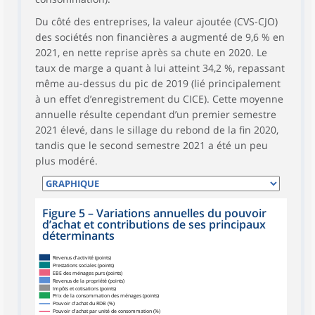
Du côté des entreprises, la valeur ajoutée (CVS-CJO)
des sociétés non financières a augmenté de 9,6 % en
2021, en nette reprise après sa chute en 2020. Le
taux de marge a quant à lui atteint 34,2 %, repassant
même au-dessus du pic de 2019 (lié principalement
à un effet d’enregistrement du CICE). Cette moyenne
annuelle résulte cependant d’un premier semestre
2021 élevé, dans le sillage du rebond de la fin 2020,
tandis que le second semestre 2021 a été un peu
plus modéré.
Figure 5
–
Variations annuelles du pouvoir
d’achat et contributions de ses principaux
déterminants
Revenus d'activité (points)
Prestations sociales (points)
EBE des ménages purs (points)
Revenus de la propriété (points)
Impôts et cotisations (points)
Prix de la consommation des ménages (points)
Pouvoir d'achat du RDB (%)
Pouvoir d'achat par unité de consommation (%)