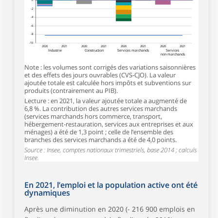
0
-2
-4
-6
-8
-10
2020
2021
2020
2021
2020
2021
2020
2021
Industrie
Construction
Services marchands
Services
non marchands
Note : les volumes sont corrigés des variations saisonnières
et des effets des jours ouvrables (CVS-CJO). La valeur
ajoutée totale est calculée hors impôts et subventions sur
produits (contrairement au PIB).
Lecture : en 2021, la valeur ajoutée totale a augmenté de
6,8 %. La contribution des autres services marchands
(services marchands hors commerce, transport,
hébergement-restauration, services aux entreprises et aux
ménages) a été de 1,3 point ; celle de l’ensemble des
branches des services marchands a été de 4,0 points.
Source : Insee, comptes nationaux trimestriels, base 2014 ; calculs
Insee.
En 2021, l’emploi et la population active ont été
dynamiques
Après une diminution en 2020 (- 216 900 emplois en