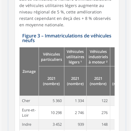
de véhicules utilitaires légers augmente au
niveau régional de 5 %, cette amélioration
restant cependant en deçà des + 8 % observés
en moyenne nationale.
Figure 3
–
Immatriculations de véhicules
neufs
Véhicules
Véhicules
Véhicules
utilitaires
industriels
particuliers
légers ¹
à moteur ²
Zonage
2021
2021
2021
2021
(nombre)
(nombre)
(nombre)
(nombre)
Cher
5 360
1 334
122
6 822
Eure-et-
10 298
2 746
276
13 333
Loir
Indre
3 452
939
148
4 580