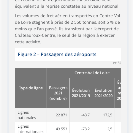
équivalent à la reprise constatée au niveau national.
Les volumes de fret aérien transportés en Centre-Val
de Loire stagnent à près de 2 550 tonnes, soit 5 % de
moins que l’an passé. Ils transitent par l’aéroport de
Châteauroux-Centre, le seul de la région à exercer
cette activité.
Figure 2
–
Passagers des aéroports
en %
Centre-Val de Loire
Évolutio
Passagers
annuell
Type de ligne
Évolution
Évolution
2021
moyenn
2021/2019
2021/2020
(nombre)
2019/20
¹
Lignes
22 871
-43,7
172,5
4
nationales
Lignes
43 553
-73,2
2,5
0
internationales