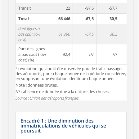
Transit
22
-97,5
-57,7
-3
Total
66 446
-67,5
30,5
1,
dont lignes à
bas coût (low
61 390
-67,5
30,5
1
cost)
Part des lignes
à bas coût (low
92,4
///
///
/
cost) (%)
¹ : évolution qui aurait été observée pour le trafic passager
des aéroports, pour chaque année de la période considérée,
en supposant une évolution identique chaque année.
Note : données brutes.
/// : absence de donnée due à la nature des choses.
Source : Union des aéroports français.
Encadré 1 : Une diminution des
immatriculations de véhicules qui se
poursuit