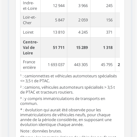
Indre-
12 944
3 966
245
17 179
et-Loire
Loir-et-
5 847
2 059
156
8 075
Cher
Loiret
13 810
4 245
371
18 489
Centre-
Val de
51 711
15 289
1 318
68 478
Loire
France
1 693 037
443 305
45 795
2 189 270
entière
¹ : camionnettes et véhicules automoteurs spécialisés
<= 3,5 t de PTAC.
² : camions, véhicules automoteurs spécialisés > 3,5 t
de PTAC et tracteurs routiers.
³ : y compris immatriculations de transports en
commun.
* : évolution qui aurait été observée pour les
immatriculations de véhicules neufs, pour chaque
année de la période considérée, en supposant une
évolution identique chaque année.
Note : données brutes.