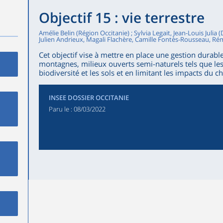
Objectif 15 : vie terrestre
Amélie Belin (Région Occitanie) ; Sylvia Legait, Jean-Louis Julia (
Julien Andrieux, Magali Flachère, Camille Fontès-Rousseau, Rémi
Cet objectif vise à mettre en place une gestion durabl
montagnes, milieux ouverts semi-naturels tels que les 
biodiversité et les sols et en limitant les impacts du
INSEE DOSSIER OCCITANIE
Paru le :
08/03/2022