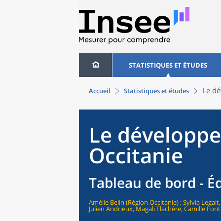
STATISTIQUES ET ÉTUDES
Le dé
Accueil
Statistiques et études
Le développ
Occitanie
Tableau de bord - É
Amélie Belin (Région Occitanie) ; Sylvia Legait,
Julien Andrieux, Magali Flachère, Camille Fon