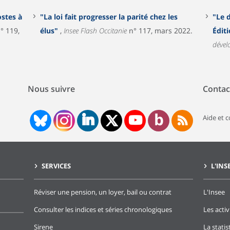
stes à
"La loi fait progresser la parité chez les
"Le 
° 119,
élus"
,
Insee Flash Occitanie
n° 117, mars 2022.
Édit
déve
Nous suivre
Contac
Aide et 
SERVICES
L'INS
Réviser une pension, un loyer, bail ou contrat
L'Insee
Consulter les indices et séries chronologiques
Les activ
Sirene
La stati