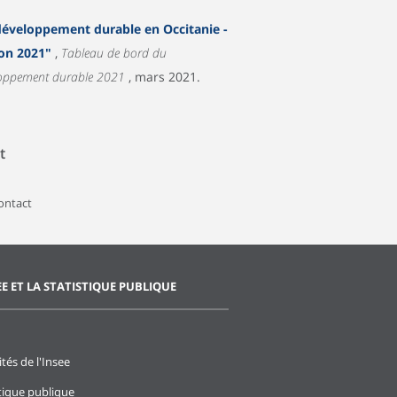
développement durable en Occitanie -
ion 2021"
,
Tableau de bord du
loppement durable 2021
, mars 2021.
t
contact
EE ET LA STATISTIQUE PUBLIQUE
ités de l'Insee
stique publique