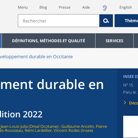
Menu
Blog
Presse
Aide
English
Thèm
DÉFINITIONS, MÉTHODES ET QUALITÉ
SERVICES
veloppement durable en Occitanie
INSEE 
ement durable en
o
N
15
Paru le 
Déco
dition 2022
 Jean-Louis Julia (Dreal Occitanie) ; Guillaume Ancelin, Pierre-
tès-Rousseau, Rémi Lardellier, Vincent Rodes (Insee)