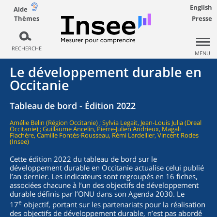
English
Aide
Thèmes
Presse
RECHERCHE
MENU
Le développement durable en
Occitanie
Tableau de bord - Édition 2022
Amélie Belin (Région Occitanie) ; Sylvia Legait, Jean-Louis Julia (Dreal
Occitanie) ; Guillaume Ancelin, Pierre-Julien Andrieux, Magali
Flachère, Camille Fontès-Rousseau, Rémi Lardellier, Vincent Rodes
(Insee)
Cette édition 2022 du tableau de bord sur le
développement durable en Occitanie actualise celui publié
l’an dernier. Les indicateurs sont regroupés en 16 fiches,
associées chacune à l’un des objectifs de développement
durable définis par l’ONU dans son Agenda 2030. Le
e
17
objectif, portant sur les partenariats pour la réalisation
des objectifs de développement durable, n’est pas abordé