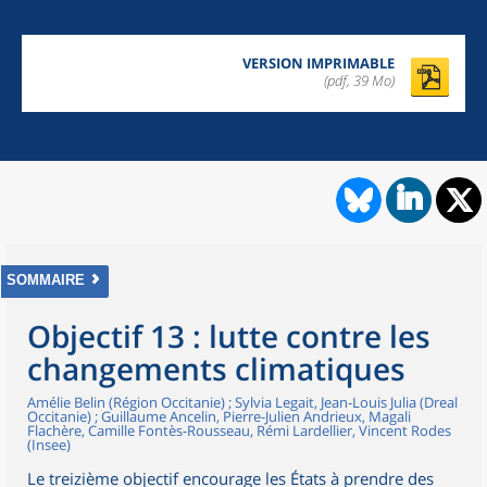
VERSION IMPRIMABLE
(pdf, 39 Mo)
SOMMAIRE
Objectif 13 : lutte contre les
changements climatiques
Amélie Belin (Région Occitanie) ; Sylvia Legait, Jean-Louis Julia (Dreal
Occitanie) ; Guillaume Ancelin, Pierre-Julien Andrieux, Magali
Flachère, Camille Fontès-Rousseau, Rémi Lardellier, Vincent Rodes
(Insee)
Le treizième objectif encourage les États à prendre des