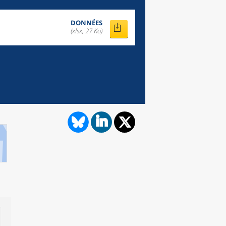
DONNÉES
(xlsx, 27 Ko)