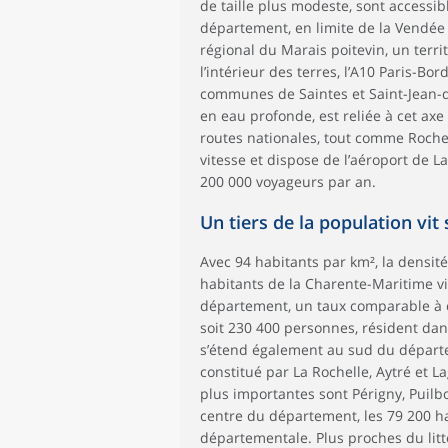
de taille plus modeste, sont accessi
département, en limite de la Vendée
régional du Marais poitevin, un terri
l’intérieur des terres, l’A10 Paris-B
communes de Saintes et Saint-Jean-d
en eau profonde, est reliée à cet ax
routes nationales, tout comme Rochefo
vitesse et dispose de l’aéroport de La
200 000 voyageurs par an.
Un tiers de la population vit
Avec 94 habitants par km², la densit
habitants de la Charente-Maritime v
département, un taux comparable à ce
soit 230 400 personnes, résident dans 
s’étend également au sud du départem
constitué par La Rochelle, Aytré et
plus importantes sont Périgny, Puilb
centre du département, les 79 200 ha
départementale. Plus proches du litt