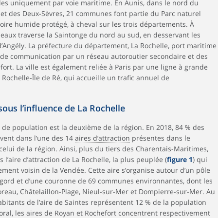
bles uniquement par voie maritime. En Aunis, dans le nord du
 et des Deux-Sèvres, 21 communes font partie du Parc naturel
toire humide protégé, à cheval sur les trois départements. À
ordeaux traverse la Saintonge du nord au sud, en desservant les
’Angély. La préfecture du département, La Rochelle, port maritime
e de communication par un réseau autoroutier secondaire et des
rt. La ville est également reliée à Paris par une ligne à grande
 Rochelle-Île de Ré, qui accueille un trafic annuel de
 sous l’influence de La Rochelle
é de population est la deuxième de la région. En 2018, 84 % des
ivent dans l’une des 14
aires d’attraction
présentes dans le
lui de la région. Ainsi, plus du tiers des Charentais-Maritimes,
l’aire d’attraction de La Rochelle, la plus peuplée (
figure 1
) qui
ent voisin de la Vendée. Cette aire s’organise autour d’un pôle
 Lagord et d’une couronne de 69 communes environnantes, dont les
oreau, Châtelaillon-Plage, Nieul-sur-Mer et Dompierre-sur-Mer. Au
bitants de l’aire de Saintes représentent 12 % de la population
oral, les aires de Royan et Rochefort concentrent respectivement