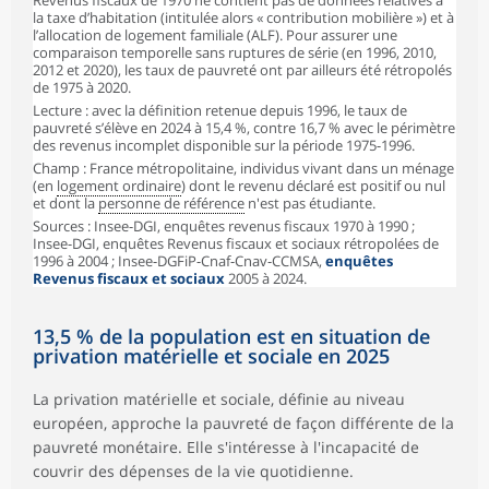
Revenus fiscaux de 1970 ne contient pas de données relatives à
la taxe d’habitation (intitulée alors « contribution mobilière ») et à
l’allocation de logement familiale (ALF). Pour assurer une
comparaison temporelle sans ruptures de série (en 1996, 2010,
2012 et 2020), les taux de pauvreté ont par ailleurs été rétropolés
de 1975 à 2020.
Lecture : avec la définition retenue depuis 1996, le taux de
pauvreté s’élève en 2024 à 15,4 %, contre 16,7 % avec le périmètre
des revenus incomplet disponible sur la période 1975-1996.
Champ : France métropolitaine, individus vivant dans un ménage
(en
logement ordinaire
) dont le revenu déclaré est positif ou nul
et dont la
personne de référence
n'est pas étudiante.
Sources : Insee-DGI, enquêtes revenus fiscaux 1970 à 1990 ;
Insee-DGI, enquêtes Revenus fiscaux et sociaux rétropolées de
1996 à 2004 ; Insee-DGFiP-Cnaf-Cnav-CCMSA,
enquêtes
Revenus fiscaux et sociaux
2005 à 2024.
13,5 % de la population est en situation de
privation matérielle et sociale en 2025
La privation matérielle et sociale, définie au niveau
européen, approche la pauvreté de façon différente de la
pauvreté monétaire. Elle s'intéresse à l'incapacité de
couvrir des dépenses de la vie quotidienne.