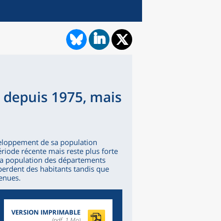
s depuis 1975, mais
eloppement de sa population
ériode récente mais reste plus forte
 La population des départements
l perdent des habitants tandis que
tenues.
VERSION IMPRIMABLE
(pdf, 1 Mo)