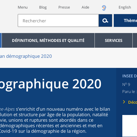
Menu
Blog
Presse
Aide
English
Thèm
DÉFINITIONS, MÉTHODES ET QUALITÉ
SERVICES
ilan démographique 2020
INSEE 
ographique 2020
o
N
9
Paru le 
Déco
ne-Alpes
s’enrichit d’un nouveau numéro avec le bilan
tion et structure par âge de la population, natalité
 vie, unions et ruptures sont abordés dans ce
s démographiques récentes et anciennes et met en
Covid-19 sur la démographie de la région.