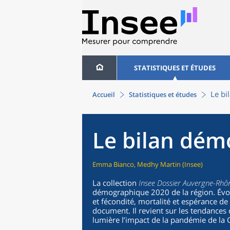
STATISTIQUES ET ÉTUDES
Le b
Accueil
Statistiques et études
Le bilan dém
Emma Bianco, Medhy Martin (Insee)
La collection
Insee Dossier Auvergne-Rhô
démographique 2020 de la région. Évolu
et fécondité, mortalité et espérance de
document. Il revient sur les tendance
lumière l’impact de la pandémie de la 