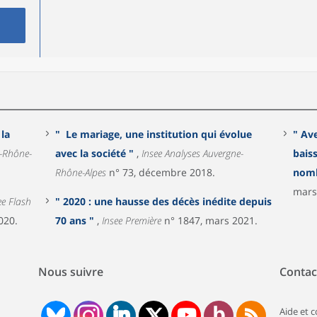
 la
" Le mariage, une institution qui évolue
" Av
avec la société "
,
Insee Analyses Auvergne-
bais
Rhône-Alpes
n° 73, décembre 2018.
mars
ee Flash
" 2020 : une hausse des décès inédite depuis
020.
70 ans "
,
Insee Première
n° 1847, mars 2021.
Nous suivre
Contac
Aide et 