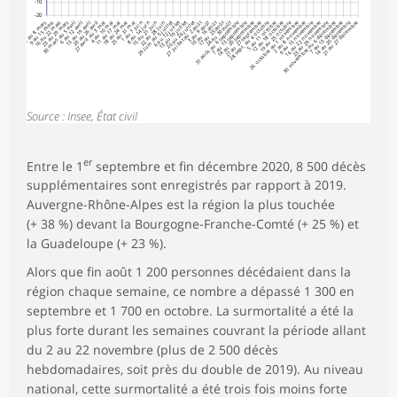
-10
-20
31 août au 6 septembre
7 au 13 septembre
14 au 20 septembre
21 au 27 septembre
28 sept. au 4 octobre
5 au 11 octobre
26 octobre au 1 novembre
12 au 18 octobre
19 au 25 octobre
2 au 8 novembre
9 au 15 novembre
30 novembre au 6 décembre
16 au 22 novembre
23 au 29 novembre
7 au 13 décembre
14 au 20 décembre
21 au 27 décembre
2 au 8 mars
9 au 15 mars
16 au 22 mars
23 au 29 mars
30 mars au 5 avril
6 au 12 avril
13 au 19 avril
20 au 26 avril
27 avril au 3 mai
4 au 10 mai
11 au 17 mai
18 au 24 mai
25 au 31 mai
1 au 7 juin
8 au 14 juin
15 au 21 juin
29 juin au 5 juillet
22 au 28 juin
6 au 12 juillet
13 au 19 juillet
27 juillet au 2 août
20 au 26 juillet
3 au 9 août
10 au 16 août
17 au 23 août
24 au 30 août
Source : Insee, État civil
er
Entre le 1
septembre et fin décembre 2020, 8 500 décès
supplémentaires sont enregistrés par rapport à 2019.
Auvergne-Rhône-Alpes est la région la plus touchée
(+ 38 %) devant la Bourgogne-Franche-Comté (+ 25 %) et
la Guadeloupe (+ 23 %).
Alors que fin août 1 200 personnes décédaient dans la
région chaque semaine, ce nombre a dépassé 1 300 en
septembre et 1 700 en octobre. La surmortalité a été la
plus forte durant les semaines couvrant la période allant
du 2 au 22 novembre (plus de 2 500 décès
hebdomadaires, soit près du double de 2019). Au niveau
national, cette surmortalité a été trois fois moins forte