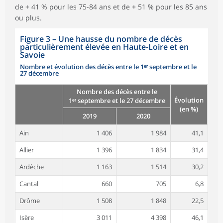
de + 41 % pour les 75-84 ans et de + 51 % pour les 85 ans
ou plus.
Figure 3
–
Une hausse du nombre de décès
particulièrement élevée en Haute-Loire et en
Savoie
Nombre et évolution des décès entre le 1ᵉʳ septembre et le
27 décembre
Nombre des décès entre le
Évolution
1ᵉʳ septembre et le 27 décembre
(en %)
2019
2020
Ain
1 406
1 984
41,1
Allier
1 396
1 834
31,4
Ardèche
1 163
1 514
30,2
Cantal
660
705
6,8
Drôme
1 508
1 848
22,5
Isère
3 011
4 398
46,1