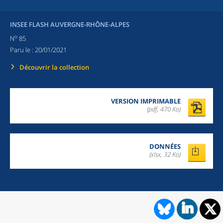
INSEE FLASH AUVERGNE-RHÔNE-ALPES
o
N
85
Paru le :
20/01/2021
Découvrir la collection
VERSION IMPRIMABLE
(pdf, 470 Ko)
DONNÉES
(xlsx, 32 Ko)