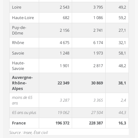
Loire
2 543
3 795
49,2
Haute-Loire
682
1 086
59,2
Puy-de-
2 156
2 741
27,1
Dôme
Rhône
4 675
6 174
32,1
Savoie
1 248
1 973
58,1
Haute-
1 901
2 817
48,2
Savoie
Auvergne-
Rhône-
22 349
30 869
38,1
Alpes
moins de 65
3 287
3 365
2,4
ans
65 ans ou plus
19 062
27 504
44,3
France
196 372
228 387
16,3
Source : Insee, État civil