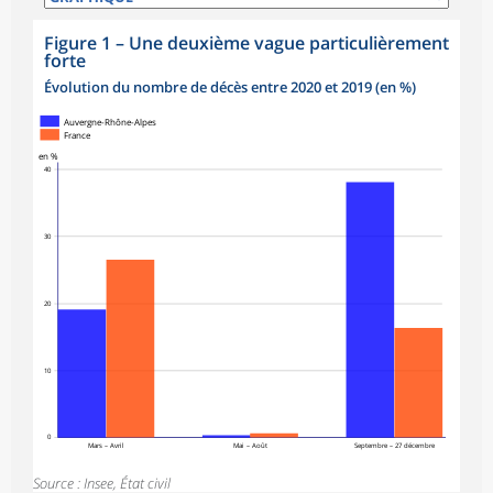
Figure 1
–
Une deuxième vague particulièrement
forte
Évolution du nombre de décès entre 2020 et 2019 (en %)
Auvergne-Rhône-Alpes
France
en %
40
30
20
10
0
Mars – Avril
Mai – Août
Septembre – 27 décembre
Source : Insee, État civil