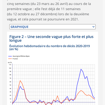
cinq semaines (du 23 mars au 26 avril) au cours de la
première vague ; elle l’est déjà de 11 semaines
(du 12 octobre au 27 décembre) lors de la deuxième
vague, et cela pourrait se poursuivre en 2021.
Figure 2
–
Une seconde vague plus forte et plus
longue
Évolution hebdomadaire du nombre de décès 2020-2019
(en %)
Auvergne-Rhône-Alpes
France
en %
110
100
90
80
70
60
50
40
30
20
10
0