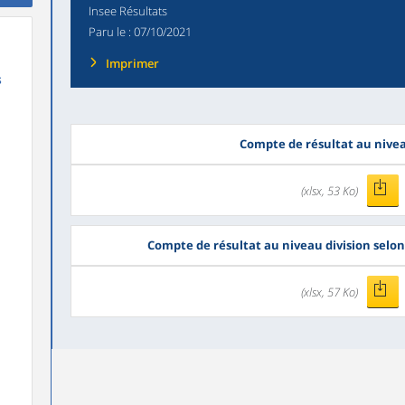
Insee Résultats
Paru le :
07/10/2021
Imprimer
s
Compte de résultat au nive
(xlsx, 53 Ko)
Compte de résultat au niveau division selon
(xlsx, 57 Ko)