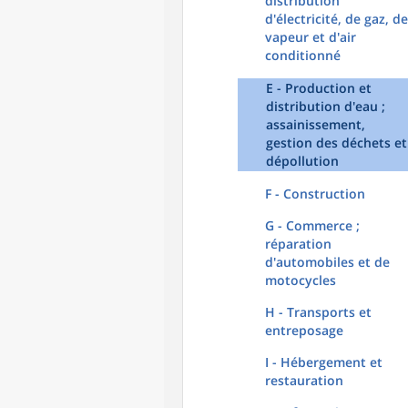
distribution
d'électricité, de gaz, de
vapeur et d'air
conditionné
E - Production et
distribution d'eau ;
assainissement,
gestion des déchets et
dépollution
F - Construction
G - Commerce ;
réparation
d'automobiles et de
motocycles
H - Transports et
entreposage
I - Hébergement et
restauration