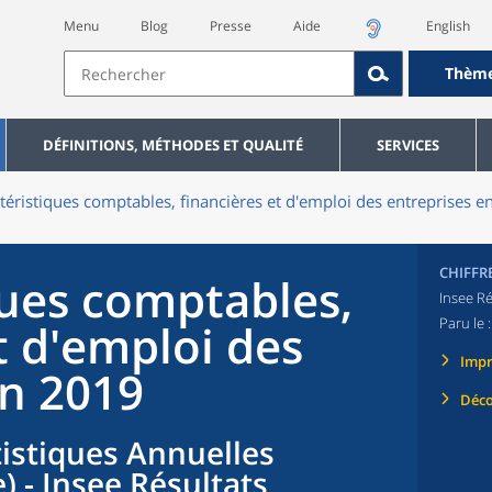
Menu
Blog
Presse
Aide
English
Thèm
DÉFINITIONS, MÉTHODES ET QUALITÉ
SERVICES
téristiques comptables, financières et d'emploi des entreprises 
CHIFFR
ques comptables,
Insee Ré
Paru le 
t d'emploi des
Imp
en 2019
Déco
tistiques Annuelles
) - Insee Résultats