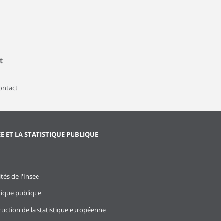
t
contact
EE ET LA STATISTIQUE PUBLIQUE
ités de l'Insee
stique publique
ruction de la statistique européenne