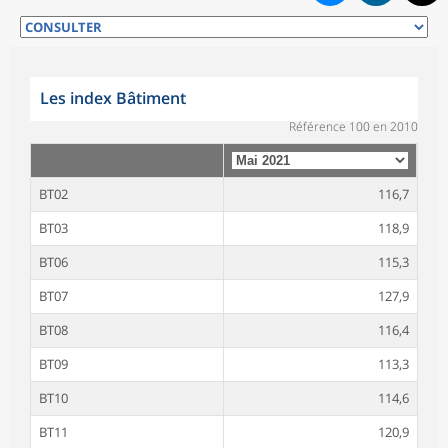
Les index Bâtiment
Référence 100 en 2010
BT02
116,7
BT03
118,9
BT06
115,3
BT07
127,9
BT08
116,4
BT09
113,3
BT10
114,6
BT11
120,9