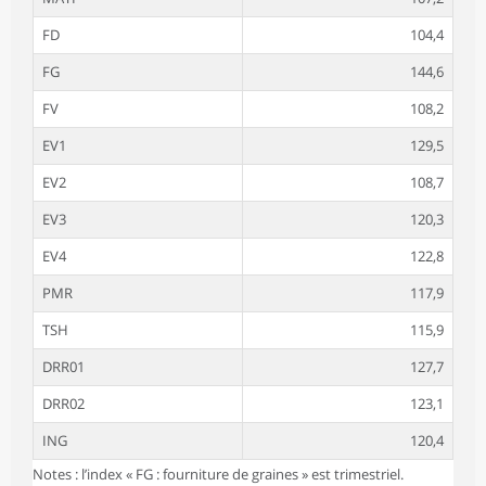
FD
104,4
FG
144,6
FV
108,2
EV1
129,5
EV2
108,7
EV3
120,3
EV4
122,8
PMR
117,9
TSH
115,9
DRR01
127,7
DRR02
123,1
ING
120,4
Notes : l’index « FG : fourniture de graines » est trimestriel.