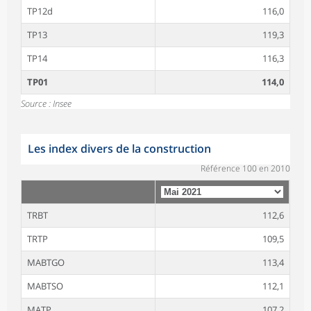
TP12d
116,0
TP13
119,3
TP14
116,3
TP01
114,0
Source : Insee
Les index divers de la construction
Référence 100 en 2010
TRBT
112,6
TRTP
109,5
MABTGO
113,4
MABTSO
112,1
MATP
107,2