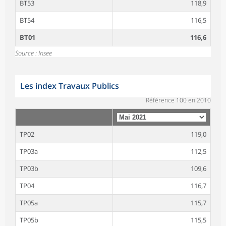
BT53
118,9
BT54
116,5
BT01
116,6
Source : Insee
Les index Travaux Publics
Référence 100 en 2010
TP02
119,0
TP03a
112,5
TP03b
109,6
TP04
116,7
TP05a
115,7
TP05b
115,5