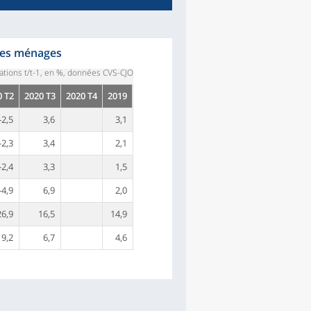
 des ménages
iations t/t-1, en %, données CVS-CJO
0 T2
2020 T3
2020 T4
2019
-2,5
3,6
3,1
-2,3
3,4
2,1
-2,4
3,3
1,5
-4,9
6,9
2,0
26,9
16,5
14,9
19,2
6,7
4,6