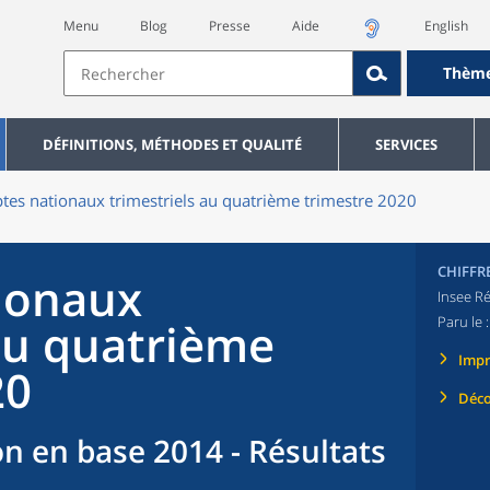
Menu
Blog
Presse
Aide
English
Thèm
DÉFINITIONS, MÉTHODES ET QUALITÉ
SERVICES
es nationaux trimestriels au quatrième trimestre 2020
CHIFFR
ionaux
Insee Ré
Paru le 
 au quatrième
Imp
20
Déco
n en base 2014 - Résultats