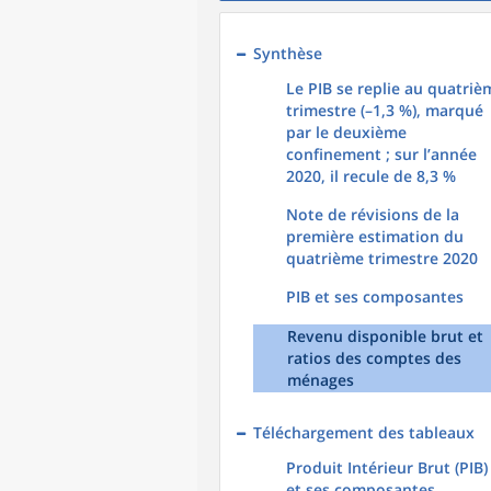
Synthèse
Le PIB se replie au quatriè
trimestre (–1,3 %), marqué
par le deuxième
confinement ; sur l’année
2020, il recule de 8,3 %
Note de révisions de la
première estimation du
quatrième trimestre 2020
PIB et ses composantes
Revenu disponible brut et
ratios des comptes des
ménages
Téléchargement des tableaux
Produit Intérieur Brut (PIB)
et ses composantes