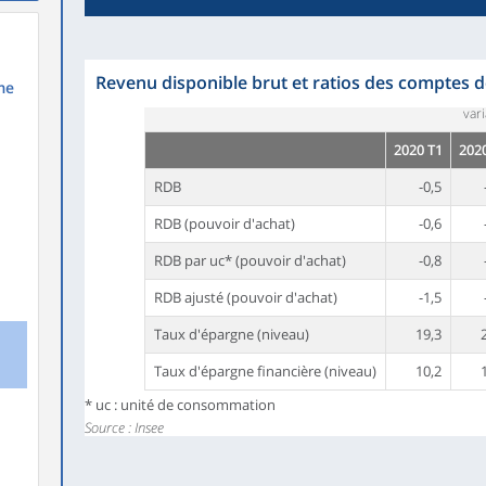
Revenu disponible brut et ratios des comptes
me
var
2020 T1
202
RDB
-0,5
RDB (pouvoir d'achat)
-0,6
RDB par uc* (pouvoir d'achat)
-0,8
RDB ajusté (pouvoir d'achat)
-1,5
Taux d'épargne (niveau)
19,3
Taux d'épargne financière (niveau)
10,2
* uc : unité de consommation
Source : Insee