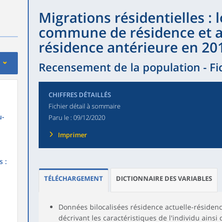
Migrations résidentielles : l
commune de résidence et a
résidence antérieure en 20
Recensement de la population - Fic
CHIFFRES DÉTAILLÉS
Fichier détail à sommaire
u-
Paru le :
09/12/2020
Imprimer
s :
TÉLÉCHARGEMENT
DICTIONNAIRE DES VARIABLES
Données bilocalisées résidence actuelle-résidenc
décrivant les caractéristiques de l'individu ains