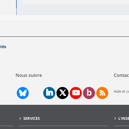
ités
Nous suivre
Contac
Aide et 
SERVICES
L'INS