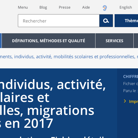
Menu
Blog
Presse
Aide
English
Thèm
DÉFINITIONS, MÉTHODES ET QUALITÉ
SERVICES
ents, individus, activité, mobilités scolaires et professionnelles,
CHIFFR
dividus, activité,
Fichier 
Paru le 
laires et
Imp
les, migrations
s en 2017