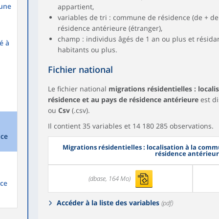
une
appartient,
variables de tri : commune de résidence (de + de
résidence antérieure (étranger),
champ : individus âgés de 1 an ou plus et résid
sé à
habitants ou plus.
Fichier national
Le fichier national
migrations résidentielles : loca
résidence et au pays de résidence antérieure
est d
ou
Csv
(.csv).
Il contient 35 variables et 14 180 285 observations.
nce
Migrations résidentielles : localisation à la com
résidence antérieu
(dbase, 164 Mo)
nce
Accéder à la liste des variables
(pdf)