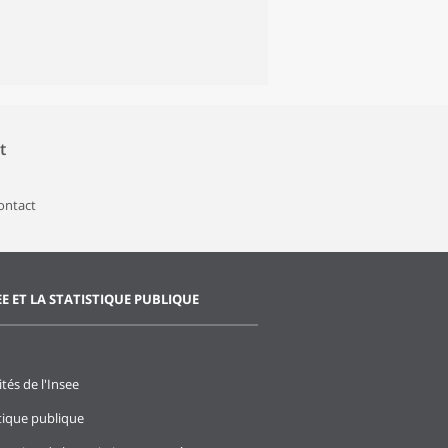
t
contact
EE ET LA STATISTIQUE PUBLIQUE
ités de l'Insee
stique publique