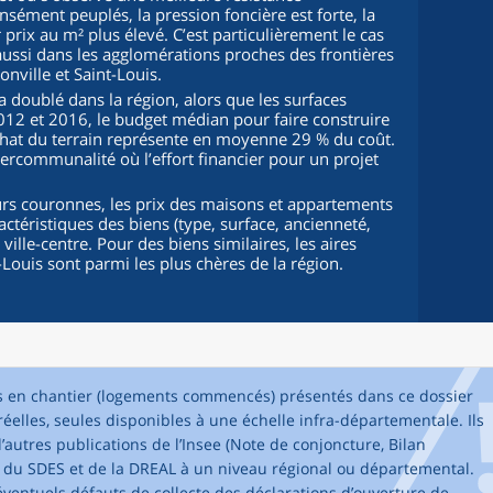
ément peuplés, la pression foncière est forte, la
r prix au m² plus élevé. C’est particulièrement le cas
ussi dans les agglomérations proches des frontières
ville et Saint-Louis.
 a doublé dans la région, alors que les surfaces
012 et 2016, le budget médian pour faire construire
chat du terrain représente en moyenne 29 % du coût.
tercommunalité où l’effort financier pour un projet
urs couronnes, les prix des maisons et appartements
actéristiques des biens (type, surface, ancienneté,
ville-centre. Pour des biens similaires, les aires
Louis sont parmi les plus chères de la région.
es en chantier (logements commencés) présentés dans ce dossier
éelles, seules disponibles à une échelle infra-départementale. Ils
’autres publications de l’Insee (Note de conjoncture, Bilan
 du SDES et de la DREAL à un niveau régional ou départemental.
’éventuels défauts de collecte des déclarations d’ouverture de