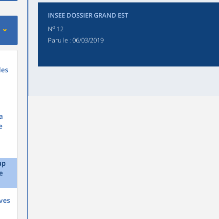
INSEE DOSSIER GRAND EST
o
N
12
Paru le :
06/03/2019
des
a
e
up
e
ves