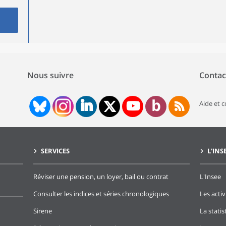
Nous suivre
Contac
Aide et 
SERVICES
L'INS
Réviser une pension, un loyer, bail ou contrat
L'Insee
Consulter les indices et séries chronologiques
Les activ
Sirene
La stati