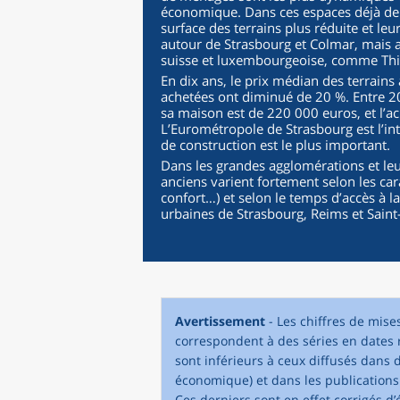
économique. Dans ces espaces déjà dens
surface des terrains plus réduite et leu
autour de Strasbourg et Colmar, mais a
suisse et luxembourgeoise, comme Thion
En dix ans, le prix médian des terrains
achetées ont diminué de 20 %. Entre 2
sa maison est de 220 000 euros, et l’a
L’Eurométropole de Strasbourg est l’in
de construction est le plus important.
Dans les grandes agglomérations et le
anciens varient fortement selon les car
confort…) et selon le temps d’accès à la 
urbaines de Strasbourg, Reims et Saint-
Avertissement
- Les chiffres de mis
correspondent à des séries en dates r
sont inférieurs à ceux diffusés dans d
économique) et dans les publications
Ces derniers sont en effet corrigés d