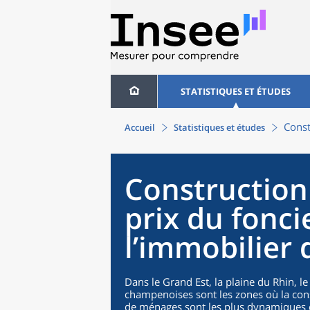
STATISTIQUES ET ÉTUDES
Const
Accueil
Statistiques et études
Construction
prix du fonci
l’immobilier 
Dans le Grand Est, la plaine du Rhin, le
champenoises sont les zones où la con
de ménages sont les plus dynamiques e