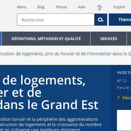
Menu
Blog
Presse
Aide
English
Thèm
DÉFINITIONS, MÉTHODES ET QUALITÉ
SERVICES
ruction de logements, prix du foncier et de l’immobilier dans le 
INSEE 
 de logements,
o
N
12
er et de
Paru le 
Déco
dans le Grand Est
 sillon lorrain et la périphérie des agglomérations
struction de logements et la croissance du nombre
t où s’observe une meilleure résistance