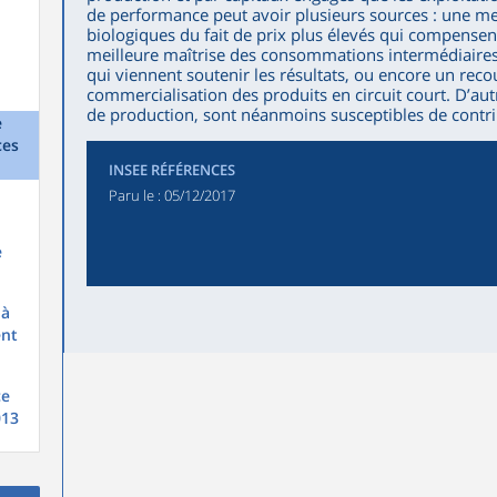
de performance peut avoir plusieurs sources : une me
biologiques du fait de prix plus élevés qui compensent
meilleure maîtrise des consommations intermédiaires
qui viennent soutenir les résultats, ou encore un reco
commercialisation des produits en circuit court. D’a
de production, sont néanmoins susceptibles de contri
e
ces
INSEE RÉFÉRENCES
Paru le :
05/12/2017
e
 à
ent
ce
013