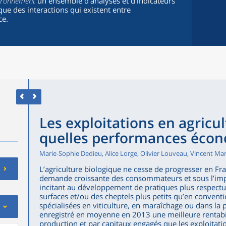
vironnement
un ensemble d’analyses et d’indicateurs
ue des interactions qui existent entre
ce.
Les exploitations en agricul
quelles performances écon
Marie-Sophie Dedieu, Alice Lorge, Olivier Louveau, Vincent Ma
L’agriculture biologique ne cesse de progresser en Fr
demande croissante des consommateurs et sous l’impu
incitant au développement de pratiques plus respect
surfaces et/ou des cheptels plus petits qu’en conventio
spécialisées en viticulture, en maraîchage ou dans la 
enregistré en moyenne en 2013 une meilleure rentabil
production et par capitaux engagés que les exploitatio