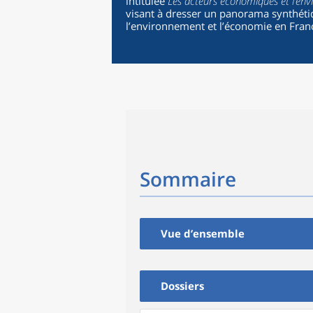
intitulée
Les acteurs économiques et l’en
visant à dresser un panorama synthétiq
l’environnement et l’économie en Fran
Sommaire
Vue d’ensemble
Dossiers