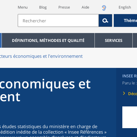
Menu
Blog
Presse
Aide
English
Thèm
DÉFINITIONS, MÉTHODES ET QUALITÉ
SERVICES
cteurs économiques et l’environnement
INSEE 
économiques et
Paru le 
ent
Déco
es études statistiques du ministère en charge de
dition inédite de la collection « Insee Références »