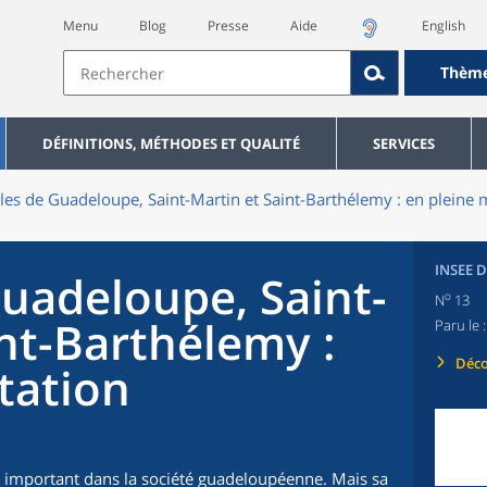
Menu
Blog
Presse
Aide
English
Thèm
DÉFINITIONS, MÉTHODES ET QUALITÉ
SERVICES
les de Guadeloupe, Saint-Martin et Saint-Barthélemy : en pleine 
INSEE 
Guadeloupe, Saint-
o
N
13
nt-Barthélemy :
Paru le 
Déco
tation
le important dans la société guadeloupéenne. Mais sa