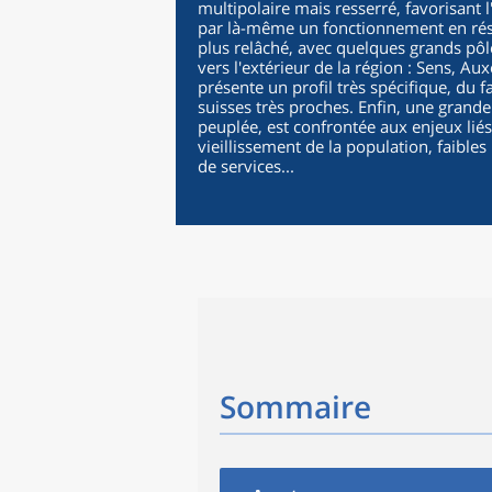
multipolaire mais resserré, favorisant 
par là-même un fonctionnement en réseau
plus relâché, avec quelques grands pô
vers l'extérieur de la région : Sens, Au
présente un profil très spécifique, du fa
suisses très proches. Enfin, une grande
peuplée, est confrontée aux enjeux liés
vieillissement de la population, faibl
de services...
Sommaire