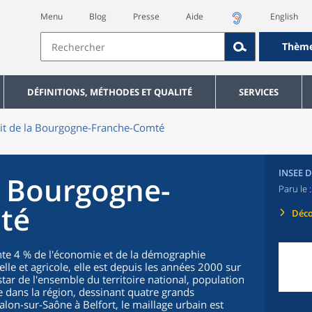
Menu
Blog
Presse
Aide
English
Thèm
DÉFINITIONS, MÉTHODES ET QUALITÉ
SERVICES
ait de la Bourgogne-Franche-Comté
INSEE 
a Bourgogne-
Paru le :
té
Déco
e 4 % de l'économie et de la démographie
elle et agricole, elle est depuis les années 2000 sur
nstar de l'ensemble du territoire national, population
e dans la région, dessinant quatre grands
lon-sur-Saône à Belfort, le maillage urbain est