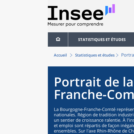
STATISTIQUES ET ÉTUDES
Portr
Accueil
Statistiques et études
Portrait de l
Franche-Com
La Bourgogne-Franche-Comté représent
nationales. Région de tradition industri
un sentier de croissance ralentie. À l'i
et emploi sont répartis de façon inégal
ensembles. Sur l'axe Rhin-Rhône de Cha