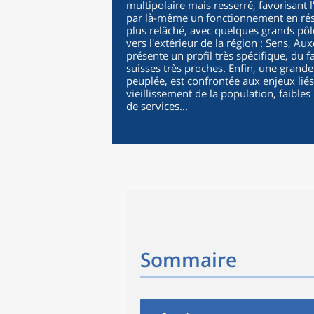
multipolaire mais resserré, favorisant 
par là-même un fonctionnement en réseau
plus relâché, avec quelques grands pô
vers l'extérieur de la région : Sens, Au
présente un profil très spécifique, du fa
suisses très proches. Enfin, une grande
peuplée, est confrontée aux enjeux liés
vieillissement de la population, faibl
de services...
Sommaire