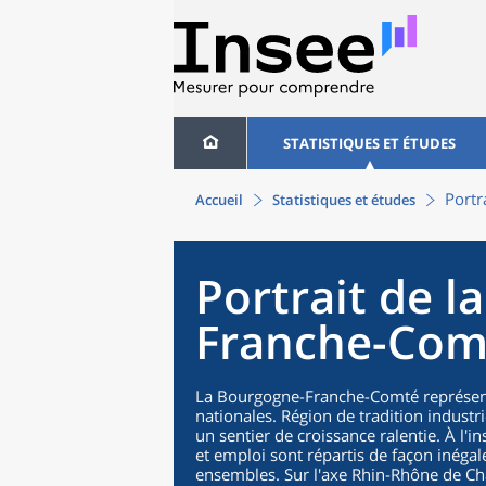
STATISTIQUES ET ÉTUDES
Portr
Accueil
Statistiques et études
Portrait de l
Franche-Com
La Bourgogne-Franche-Comté représent
nationales. Région de tradition industri
un sentier de croissance ralentie. À l'i
et emploi sont répartis de façon inégal
ensembles. Sur l'axe Rhin-Rhône de Cha