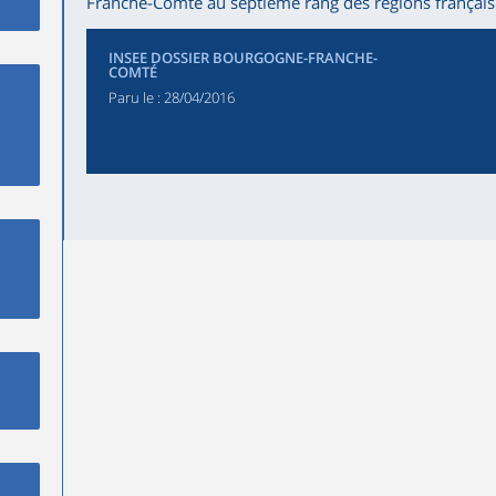
Franche-Comté au septième rang des régions français
INSEE DOSSIER BOURGOGNE-FRANCHE-
COMTÉ
Paru le :
28/04/2016