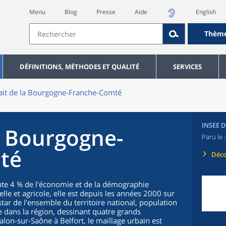
Menu
Blog
Presse
Aide
English
Thèm
DÉFINITIONS, MÉTHODES ET QUALITÉ
SERVICES
ait de la Bourgogne-Franche-Comté
INSEE 
a Bourgogne-
Paru le 
té
Déco
e 4 % de l'économie et de la démographie
elle et agricole, elle est depuis les années 2000 sur
nstar de l'ensemble du territoire national, population
e dans la région, dessinant quatre grands
lon-sur-Saône à Belfort, le maillage urbain est