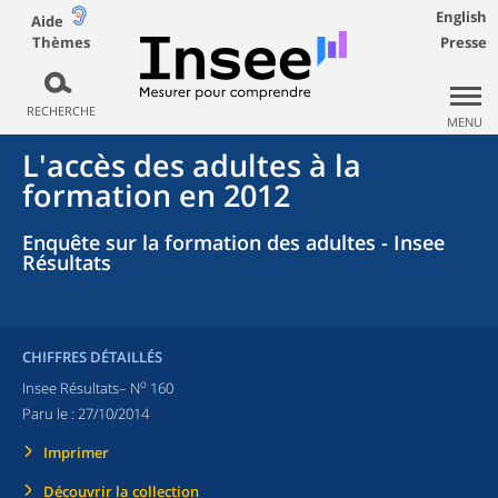
English
Aide
Thèmes
Presse
RECHERCHE
MENU
L'accès des adultes à la
formation en 2012
Enquête sur la formation des adultes - Insee
Résultats
CHIFFRES DÉTAILLÉS
o
Insee Résultats– N
160
Paru le :
27/10/2014
Imprimer
Découvrir la collection