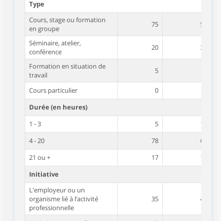
Type
Cours, stage ou formation
75
51
en groupe
Séminaire, atelier,
20
39
conférence
Formation en situation de
5
7
travail
Cours particulier
0
3
Durée (en heures)
1 - 3
5
12
4 - 20
78
69
21 ou +
17
19
Initiative
L'employeur ou un
organisme lié à l’activité
35
40
professionnelle