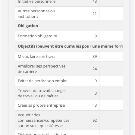
Initiative personnelle
43
57
Autres personnes ou
21
3
institutions
Obligation
Formation obligatoire
9
15
Objectifs (peuvent être cumulés pour une même formation
Mieux faire son travail
89
80
Améliorer ses perspectives
24
34
de carrière
Éviter de perdre son emploi
9
10
Trouver du travail, changer
3
7
de travail ou de métier
Créer sa propre entreprise
3
9
Acquérir des
connaissances/compétences
92
82
sur un sujet qui intéresse
Obtenir une certification ou