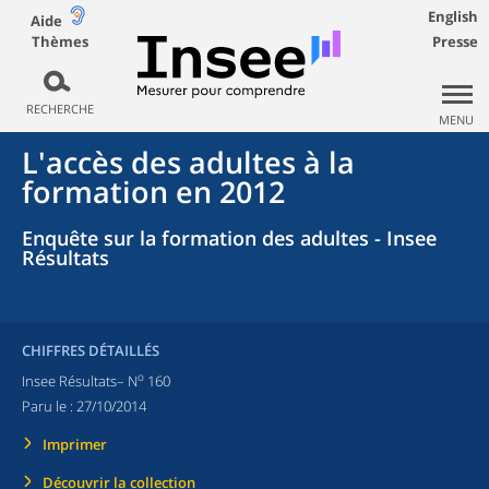
English
Aide
Thèmes
Presse
RECHERCHE
MENU
L'accès des adultes à la
formation en 2012
Enquête sur la formation des adultes - Insee
Résultats
CHIFFRES DÉTAILLÉS
o
Insee Résultats– N
160
Paru le :
27/10/2014
Imprimer
Découvrir la collection