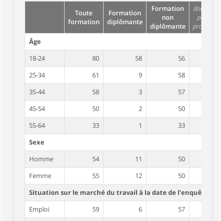
Formation
dont form
Toute
Formation
non
pour rai
formation
diplômante
diplômante
profession
Âge
18-24
80
58
56
25-34
61
9
58
35-44
58
3
57
45-54
50
2
50
55-64
33
1
33
Sexe
Homme
54
11
50
Femme
55
12
50
Situation sur le marché du travail à la date de l’enquête
Emploi
59
6
57