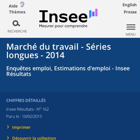
English
Aide
Thèmes
Presse
RECHERCHE
MENU
Marché du travail - Séries
longues - 2014
Enquêtes emploi, Estimations d'emploi - Insee
Résultats
CHIFFRES DÉTAILLÉS
o
Insee Résultats– N
162
Paru le :
10/02/2015
Imprimer
Découvrir la collection