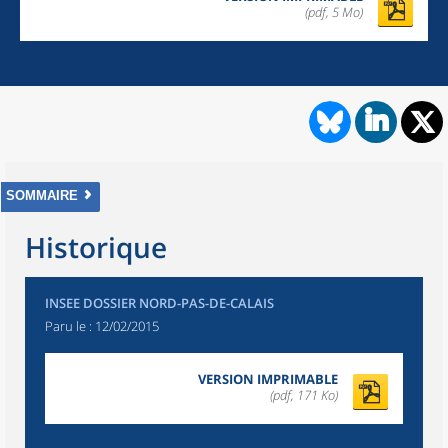
(pdf, 5 Mo)
SOMMAIRE
Historique
INSEE DOSSIER NORD-PAS-DE-CALAIS
Paru le :
12/02/2015
VERSION IMPRIMABLE
(pdf, 171 Ko)