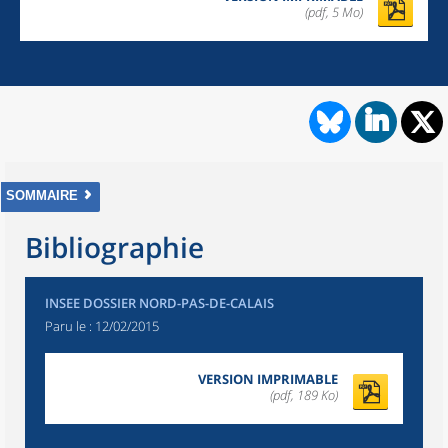
(pdf, 5 Mo)
SOMMAIRE
Bibliographie
INSEE DOSSIER NORD-PAS-DE-CALAIS
Paru le :
12/02/2015
VERSION IMPRIMABLE
(pdf, 189 Ko)