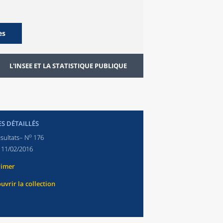
es
L'INSEE ET LA STATISTIQUE PUBLIQUE
ES DÉTAILLÉS
o
sultats– N
176
:
11/02/2016
rimer
uvrir la collection