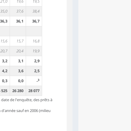
21,0
19,6
19,5
35,0
37,6
38,4
36,3
36,1
36,7
15,6
15,7
16,8
20,7
20,4
19,9
3,2
3,1
2,9
4,2
3,6
2,5
3
0,3
0,0
-
4 525
26 280
28 077
a date de l'enquête, des prêts à
n d'année sauf en 2006 (milieu