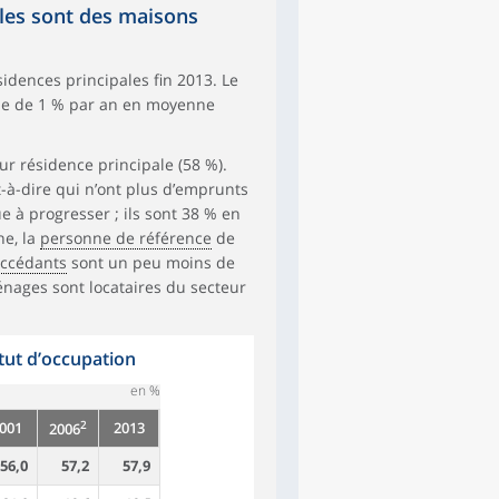
ales sont des maisons
idences principales fin 2013. Le
me de 1 % par an en moyenne
ur résidence principale (58 %).
-à-dire qui n’ont plus d’emprunts
e à progresser ; ils sont 38 % en
ne, la
personne de référence
de
ccédants
sont un peu moins de
nages sont locataires du secteur
atut d’occupation
en %
2
001
2013
2006
56,0
57,2
57,9