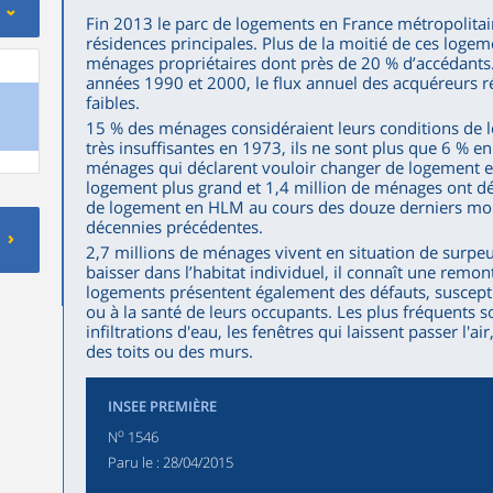
Fin 2013 le parc de logements en France métropolitai
résidences principales. Plus de la moitié de ces logem
ménages propriétaires dont près de 20 % d’accédants
années 1990 et 2000, le flux annuel des acquéreurs r
faibles.
15 % des ménages considéraient leurs conditions de
très insuffisantes en 1973, ils ne sont plus que 6 % e
ménages qui déclarent vouloir changer de logement e
logement plus grand et 1,4 million de ménages ont 
de logement en HLM au cours des douze derniers moi
décennies précédentes.
2,7 millions de ménages vivent en situation de surpeu
baisser dans l’habitat individuel, il connaît une remont
logements présentent également des défauts, susceptib
ou à la santé de leurs occupants. Les plus fréquents s
infiltrations d'eau, les fenêtres qui laissent passer l'a
des toits ou des murs.
INSEE PREMIÈRE
o
N
1546
Paru le :
28/04/2015