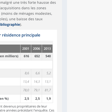
 malgré une très forte hausse des
’acquisitions dans les zones
rs (moins de ménages modestes,
bles), une baisse des taux
ibliographie
).
 résidence principale
2001
2006
2013
n milliers)
616
652
540
8,6
6,6
5,2
13,4
14,3
13,1
78,0
79,1
81,7
(en %)
2,5
2,5
1,9
t devenus propriétaires de leur
uatre années précédant l'enquête. Ces