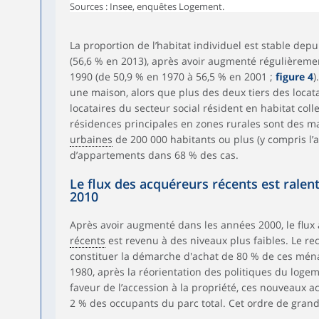
Sources : Insee, enquêtes Logement.
La proportion de l’habitat individuel est stable dep
(56,6 % en 2013), après avoir augmenté régulièreme
1990 (de 50,9 % en 1970 à 56,5 % en 2001 ;
figure 4
)
une maison, alors que plus des deux tiers des locata
locataires du secteur social résident en habitat colle
résidences principales en zones rurales sont des ma
urbaines
de 200 000 habitants ou plus (y compris l’ag
d’appartements dans 68 % des cas.
Le flux des acquéreurs récents est ralen
2010
Après avoir augmenté dans les années 2000, le flu
récents
est revenu à des niveaux plus faibles. Le re
constituer la démarche d'achat de 80 % de ces mén
1980, après la réorientation des politiques du loge
faveur de l’accession à la propriété, ces nouveaux 
2 % des occupants du parc total. Cet ordre de gran