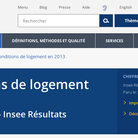
Menu
Blog
Presse
Aide
English
Thèm
DÉFINITIONS, MÉTHODES ET QUALITÉ
SERVICES
onditions de logement en 2013
CHIFFR
ns de logement
Insee Ré
Paru le 
Imp
 Insee Résultats
Déco