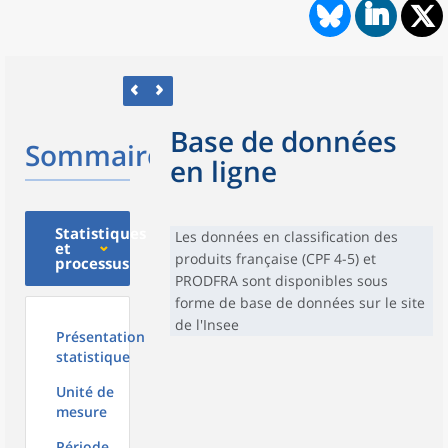
Base de données
Sommaire
en ligne
Statistiques
Les données en classification des
et
produits française (CPF 4-5) et
processus
PRODFRA sont disponibles sous
forme de base de données sur le site
de l'Insee
Présentation
statistique
Unité de
mesure
Période