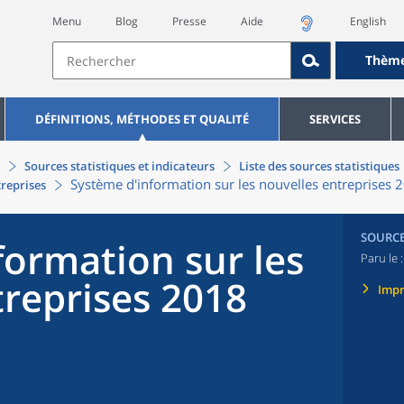
Menu
Blog
Presse
Aide
English
Thèm
DÉFINITIONS, MÉTHODES ET QUALITÉ
SERVICES
Sources statistiques et indicateurs
Liste des sources statistiques
Système d'information sur les nouvelles entreprises 
treprises
SOURC
formation sur les
Paru le 
treprises 2018
Imp