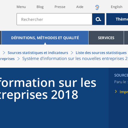
Menu
Blog
Presse
Aide
English
Thèm
DÉFINITIONS, MÉTHODES ET QUALITÉ
SERVICES
Sources statistiques et indicateurs
Liste des sources statistiques
Système d'information sur les nouvelles entreprises 
treprises
SOURC
formation sur les
Paru le 
treprises 2018
Imp