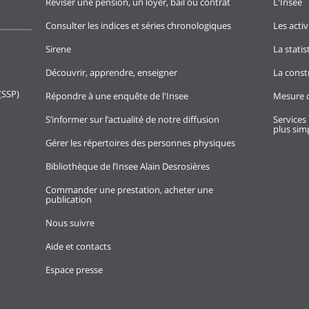
Réviser une pension, un loyer, bail ou contrat
L'Insee
Consulter les indices et séries chronologiques
Les activ
Sirene
La stati
Découvrir, apprendre, enseigner
La const
(SSP)
Répondre à une enquête de l'Insee
Mesure d
S’informer sur l’actualité de notre diffusion
Services 
plus simp
Gérer les répertoires des personnes physiques
Bibliothèque de l’Insee Alain Desrosières
Commander une prestation, acheter une
publication
Nous suivre
Aide et contacts
Espace presse