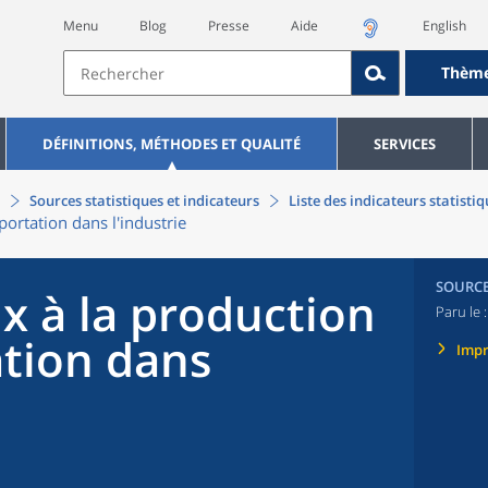
Menu
Blog
Presse
Aide
English
Thèm
DÉFINITIONS, MÉTHODES ET QUALITÉ
SERVICES
Sources statistiques et indicateurs
Liste des indicateurs statisti
mportation dans l'industrie
SOURC
ix à la production
Paru le 
ation dans
Imp