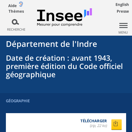
English
Aide
Thèmes
Presse
RECHERCHE
MENU
Département
de l'
Indre
Date de création
: avant 1943,
première édition du Code officiel
géographique
GÉOGRAPHIE
TÉLÉCHARGER
(zip, 22 ko)