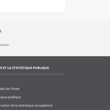
t
contact
EE ET LA STATISTIQUE PUBLIQUE
ités de l'Insee
stique publique
ruction de la statistique européenne