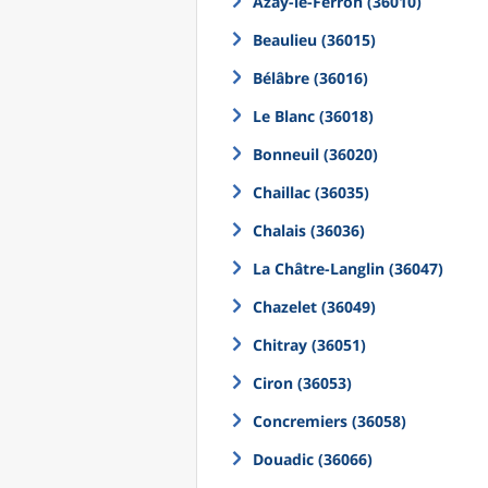
Azay-le-Ferron (36010)
Beaulieu (36015)
Bélâbre (36016)
Le Blanc (36018)
Bonneuil (36020)
Chaillac (36035)
Chalais (36036)
La Châtre-Langlin (36047)
Chazelet (36049)
Chitray (36051)
Ciron (36053)
Concremiers (36058)
Douadic (36066)