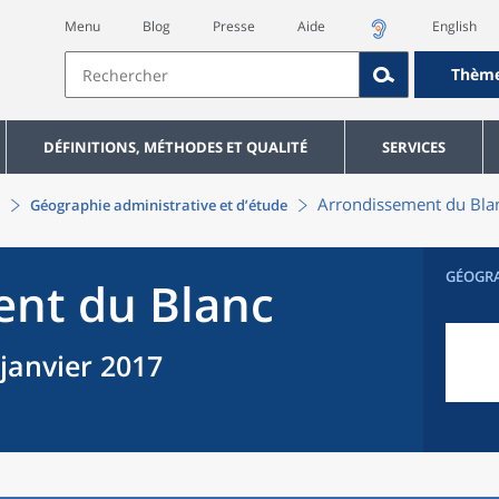
Menu
Blog
Presse
Aide
English
Thèm
DÉFINITIONS, MÉTHODES ET QUALITÉ
SERVICES
Arrondissement
du
Bla
Géographie administrative et d’étude
GÉOGR
ent
du
Blanc
 janvier 2017