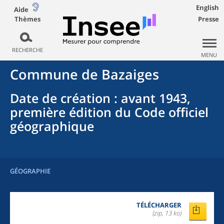
English
Aide
Thèmes
Presse
RECHERCHE
MENU
Commune
de
Bazaiges
Date de création
: avant 1943,
première édition du Code officiel
géographique
GÉOGRAPHIE
TÉLÉCHARGER
(zip, 13 ko)