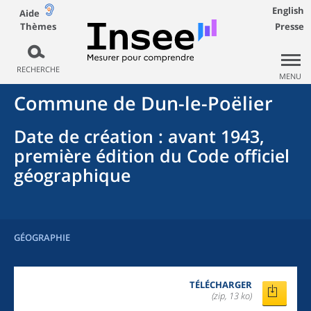
English
Aide
Thèmes
Presse
RECHERCHE
MENU
Commune
de
Dun-le-Poëlier
Date de création
: avant 1943,
première édition du Code officiel
géographique
GÉOGRAPHIE
TÉLÉCHARGER
(zip, 13 ko)