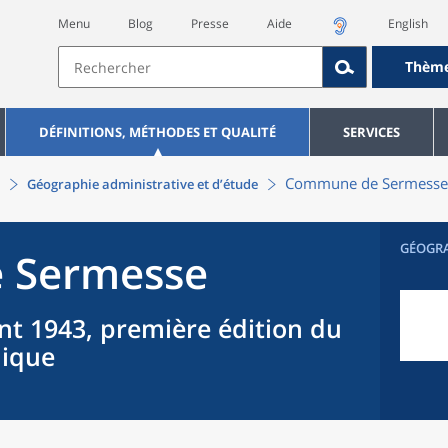
Menu
Blog
Presse
Aide
English
Thèm
DÉFINITIONS, MÉTHODES ET QUALITÉ
SERVICES
Commune
de
Sermesse
Géographie administrative et d’étude
GÉOGR
e
Sermesse
nt 1943, première édition du
hique