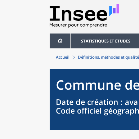
STATISTIQUES ET ÉTUDES
Accueil
Définitions, méthodes et qualité
Commune
d
Date de création
: ava
Code officiel géograp