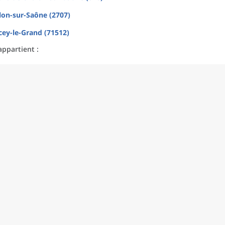
lon-sur-Saône (2707)
ey-le-Grand (71512)
appartient :
rence : 1er janvier 2026)
partient :
uté de communes Entre Saône et Grosne (247103765)