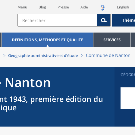
Menu
Blog
Presse
Aide
English
Thèm
DÉFINITIONS, MÉTHODES ET QUALITÉ
SERVICES
Commune
de
Nanton
Géographie administrative et d’étude
GÉOGR
e
Nanton
nt 1943, première édition du
hique