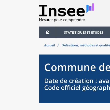
STATISTIQUES ET ÉTUDES
Accueil
Définitions, méthodes et qualité
Commune
d
Date de création
: ava
Code officiel géograp