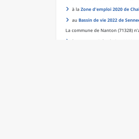
à la
Zone d'emploi 2020
de
Cha
au
Bassin de vie 2022
de
Sennec
La commune
de
Nanton (71328) n’
à aucune Unité urbaine 2020
Intercommunalité (date de réfé
La commune
de
Nanton (71328) ap
à l'
Intercommunalité
: Communa
Pour en savoir plus