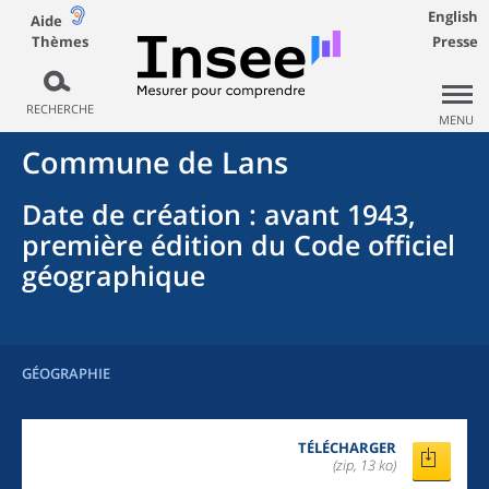
English
Aide
Thèmes
Presse
RECHERCHE
MENU
Commune
de
Lans
Date de création
: avant 1943,
première édition du Code officiel
géographique
GÉOGRAPHIE
TÉLÉCHARGER
(zip, 13 ko)