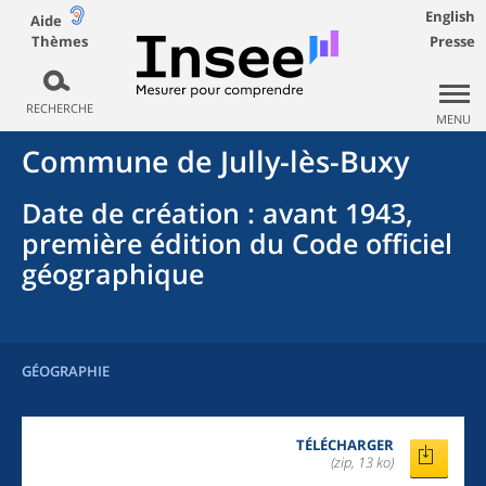
English
Aide
Thèmes
Presse
RECHERCHE
MENU
Commune
de
Jully-lès-Buxy
Date de création
: avant 1943,
première édition du Code officiel
géographique
GÉOGRAPHIE
TÉLÉCHARGER
(zip, 13 ko)