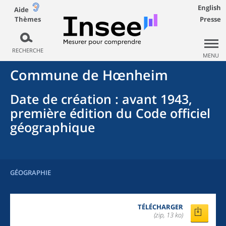
English
Aide
Thèmes
Presse
RECHERCHE
MENU
Commune
de
Hœnheim
Date de création
: avant 1943,
première édition du Code officiel
géographique
GÉOGRAPHIE
TÉLÉCHARGER
(zip, 13 ko)