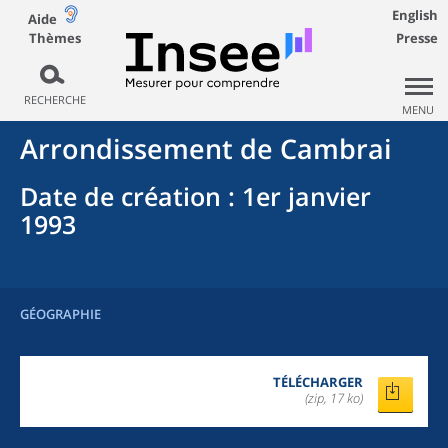
English
Aide
Thèmes
Presse
RECHERCHE
MENU
Arrondissement
de
Cambrai
Date de création
: 1er janvier
1993
GÉOGRAPHIE
TÉLÉCHARGER
(zip, 17 ko)