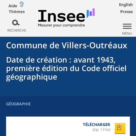
English
Aide
Thèmes
Presse
RECHERCHE
MENU
Commune
de
Villers-Outréaux
Date de création
: avant 1943,
première édition du Code officiel
géographique
GÉOGRAPHIE
TÉLÉCHARGER
(zip, 13 ko)