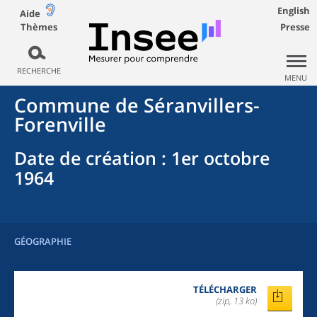
English
Aide
Thèmes
Presse
RECHERCHE
MENU
Commune
de
Séranvillers-
Forenville
Date de création
: 1er octobre
1964
GÉOGRAPHIE
TÉLÉCHARGER
(zip, 13 ko)