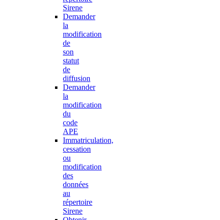
Sirene
Demander
la
modification
de
son
statut
de
diffusion
Demander
la
modification
du
code
APE
Immatriculation,
cessation
ou
modification
des
données
au
répertoire
Sirene
Obtenir