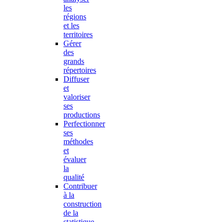
les
régions
et les
territoires
Gérer
des
grands
répertoires
Diffuser
et
valoriser
ses
productions
Perfectionner
ses
méthodes
et
évaluer
la
qualité
Contribuer
à la
construction
de la
statistique