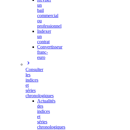
un
bail
commercial
ou
professionnel
Indexer
un
contrat
Convertisseur
franc-
euro
Consulter
les
indices
et
séries
chronologiques
Actualités
des
indices
et
séries
chronologiques