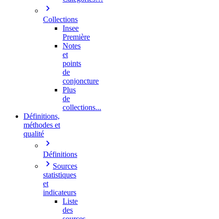
Collections
Insee
Première
Notes
et
points
de
conjoncture
Plus
de
collections...
Définitions,
méthodes et
qualité
Définitions
Sources
statistiques
et
indicateurs
Liste
des
sources