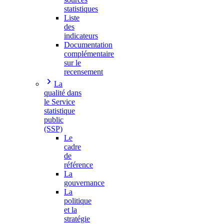
statistiques
Liste
des
indicateurs
Documentation
complémentaire
sur le
recensement
La
qualité dans
le Service
statistique
public
(SSP)
Le
cadre
de
référence
La
gouvernance
La
politique
et la
stratégie