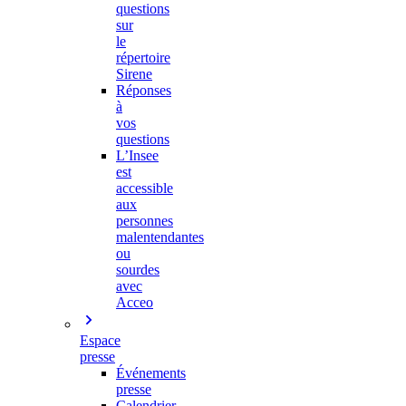
questions
sur
le
répertoire
Sirene
Réponses
à
vos
questions
L’Insee
est
accessible
aux
personnes
malentendantes
ou
sourdes
avec
Acceo
Espace
presse
Événements
presse
Calendrier