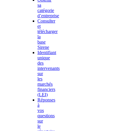
sa
catégorie
d’entreprise
Consulter
et
télécharger
la
base
Sirene
Identifiant
unique
des
intervenants
sur
les
marchés
financiers
(LEI)
Réponses
à
vos
questions
sur
le