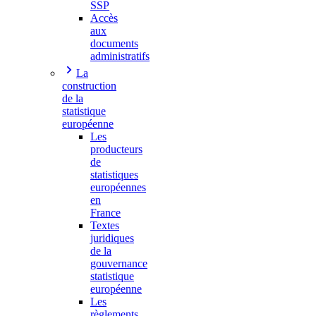
SSP
Accès
aux
documents
administratifs
La
construction
de la
statistique
européenne
Les
producteurs
de
statistiques
européennes
en
France
Textes
juridiques
de la
gouvernance
statistique
européenne
Les
règlements