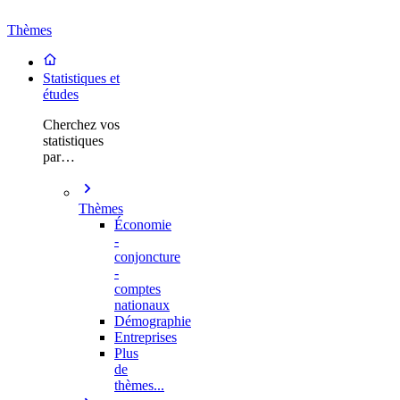
Thèmes
Statistiques et
études
Cherchez vos
statistiques
par…
Thèmes
Économie
-
conjoncture
-
comptes
nationaux
Démographie
Entreprises
Plus
de
thèmes...