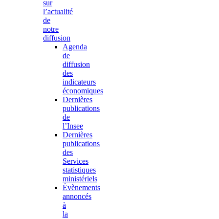
sur
l’actualité
de
notre
diffusion
Agenda
de
diffusion
des
indicateurs
économiques
Dernières
publications
de
l’Insee
Dernières
publications
des
Services
statistiques
ministériels
Évènements
annoncés
à
la