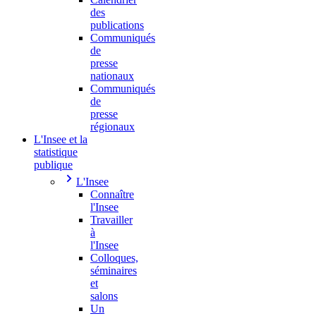
des
publications
Communiqués
de
presse
nationaux
Communiqués
de
presse
régionaux
L'Insee et la
statistique
publique
L'Insee
Connaître
l'Insee
Travailler
à
l'Insee
Colloques,
séminaires
et
salons
Un