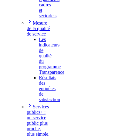
cadres
et
sectoriels
Mesure
de la qualité
de service
Les
indicateurs
de
qualité
du
programme
Transparence
Résultats
des
enquêtes
de
satisfaction
Services
publics+ :
un service
public plus
proche,
plus simple,