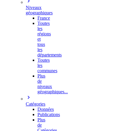
Niveaux
géographiques
France
Toutes
les
régions
et
tous
les
départements
Toutes
les
communes
Plus
de
niveaux
géographiques...
Catégories
Données
Publications
Plus
de
Catégories…