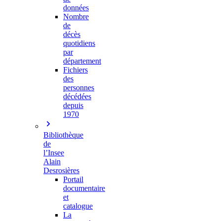
données
Nombre
de
décès
quotidiens
par
département
Fichiers
des
personnes
décédées
depuis
1970
Bibliothèque
de
l’Insee
Alain
Desrosières
Portail
documentaire
et
catalogue
La