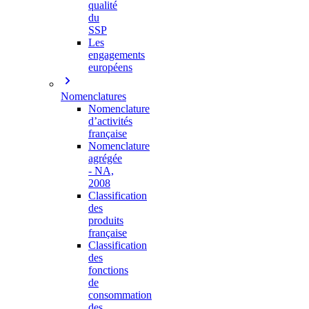
qualité
du
SSP
Les
engagements
européens
Nomenclatures
Nomenclature
d’activités
française
Nomenclature
agrégée
- NA,
2008
Classification
des
produits
française
Classification
des
fonctions
de
consommation
des