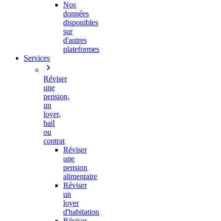
Nos
données
disponibles
sur
d'autres
plateformes
Services
Réviser
une
pension,
un
loyer,
bail
ou
contrat
Réviser
une
pension
alimentaire
Réviser
un
loyer
d'habitation
Réviser