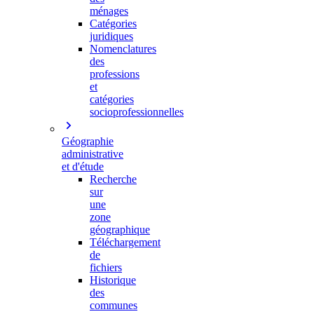
ménages
Catégories
juridiques
Nomenclatures
des
professions
et
catégories
socioprofessionnelles
Géographie
administrative
et d'étude
Recherche
sur
une
zone
géographique
Téléchargement
de
fichiers
Historique
des
communes