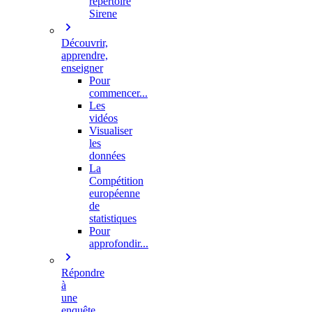
répertoire
Sirene
Découvrir,
apprendre,
enseigner
Pour
commencer...
Les
vidéos
Visualiser
les
données
La
Compétition
européenne
de
statistiques
Pour
approfondir...
Répondre
à
une
enquête