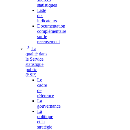
statistiques
Liste
des
indicateurs
Documentation
complémentaire
sur le
recensement
La
qualité dans
le Service
statistique
public
(SSP)
Le
cadre
de
référence
La
gouvernance
La
politique
et la
stratégie