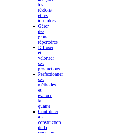
les
régions
et les
territoires
Gérer
des
grands
répertoires
Diffuser
et
valoriser
ses
productions
Perfectionner
ses
méthodes
et
évaluer
la
qualité
Contribuer
à la
construction
de la
statistique