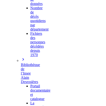
données
Nombre
de
décès
quotidiens
par
département
Fichiers
des
personnes
décédées
depuis
1970
Bibliothèque
de
l’Insee
Alain
Desrosières
Portail
documentaire
et
catalogue
La