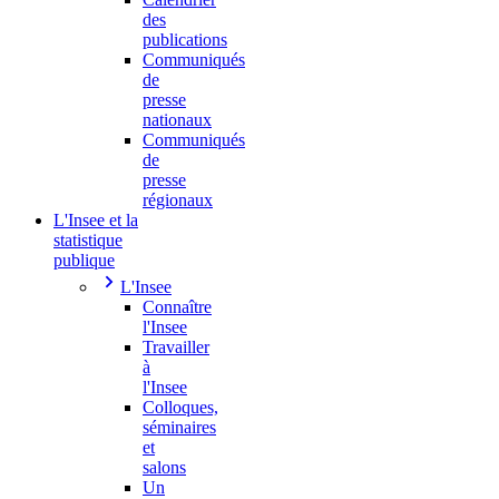
des
publications
Communiqués
de
presse
nationaux
Communiqués
de
presse
régionaux
L'Insee et la
statistique
publique
L'Insee
Connaître
l'Insee
Travailler
à
l'Insee
Colloques,
séminaires
et
salons
Un