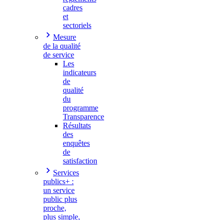
cadres
et
sectoriels
Mesure
de la qualité
de service
Les
indicateurs
de
qualité
du
programme
Transparence
Résultats
des
enquêtes
de
satisfaction
Services
publics+ :
un service
public plus
proche,
plus simple,