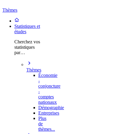
Thèmes
Statistiques et
études
Cherchez vos
statistiques
par…
Thèmes
Économie
-
conjoncture
-
comptes
nationaux
Démographie
Entreprises
Plus
de
thèmes...