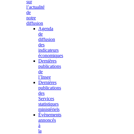
sur
l’actualité
de
notre
diffusion
Agenda
de
diffusion
des
indicateurs
économiques
Dernières
publications
de
l’Insee
Dernières
publications
des
Services
statistiques
ministériels
Évènements
annoncés
à
la