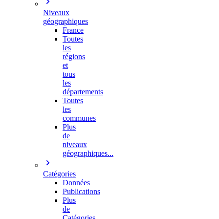
Niveaux
géographiques
France
Toutes
les
régions
et
tous
les
départements
Toutes
les
communes
Plus
de
niveaux
géographiques...
Catégories
Données
Publications
Plus
de
Catégories…