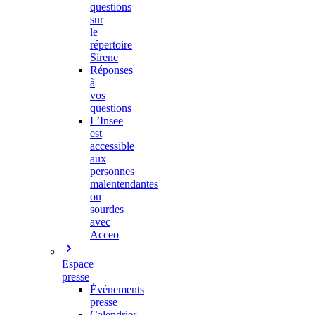
questions
sur
le
répertoire
Sirene
Réponses
à
vos
questions
L’Insee
est
accessible
aux
personnes
malentendantes
ou
sourdes
avec
Acceo
Espace
presse
Événements
presse
Calendrier