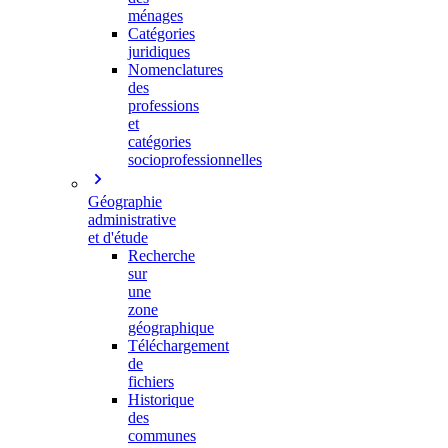
ménages
Catégories
juridiques
Nomenclatures
des
professions
et
catégories
socioprofessionnelles
Géographie
administrative
et d'étude
Recherche
sur
une
zone
géographique
Téléchargement
de
fichiers
Historique
des
communes