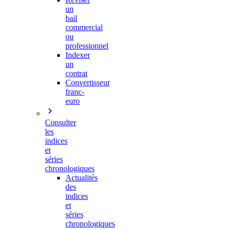
un
bail
commercial
ou
professionnel
Indexer
un
contrat
Convertisseur
franc-
euro
Consulter
les
indices
et
séries
chronologiques
Actualités
des
indices
et
séries
chronologiques