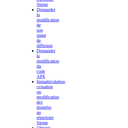
Sirene
Demander
la
modification
de
son
statut
de
diffusion
Demander
la
modification
du
code
APE
Immatriculation,
cessation
ou
modification
des
données
au
répertoire
Sirene
Obtenir