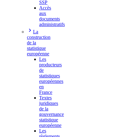
SSP
Accès
aux
documents
administratifs
La
construction
de la
statistique
européenne
Les
producteurs
de
statistiques
européennes
en
France
Textes
juridiques
de la
gouvernance
statistique
européenne
Les
règlements