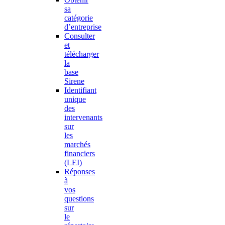
sa
catégorie
d’entreprise
Consulter
et
télécharger
la
base
Sirene
Identifiant
unique
des
intervenants
sur
les
marchés
financiers
(LEI)
Réponses
à
vos
questions
sur
le