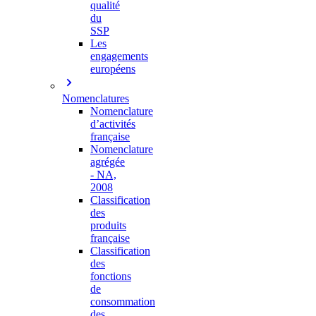
qualité
du
SSP
Les
engagements
européens
Nomenclatures
Nomenclature
d’activités
française
Nomenclature
agrégée
- NA,
2008
Classification
des
produits
française
Classification
des
fonctions
de
consommation
des