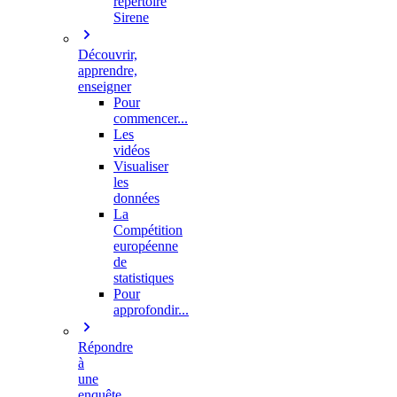
répertoire
Sirene
Découvrir,
apprendre,
enseigner
Pour
commencer...
Les
vidéos
Visualiser
les
données
La
Compétition
européenne
de
statistiques
Pour
approfondir...
Répondre
à
une
enquête