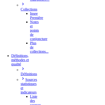
Collections
Insee
Première
Notes
et
points
de
conjoncture
Plus
de
collections...
Définitions,
méthodes et
qualité
Définitions
Sources
statistiques
et
indicateurs
Liste
des
sources