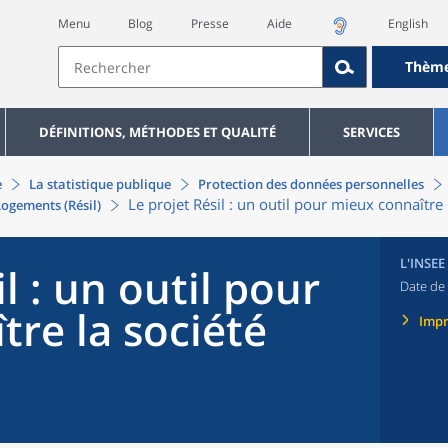
Menu
Blog
Presse
Aide
English
Thèm
DÉFINITIONS, MÉTHODES ET QUALITÉ
SERVICES
e
La statistique publique
Protection des données personnelles
Le projet Résil : un outil pour mieux connaître 
Logements (Résil)
L'INSEE
l : un outil pour
Date de 
re la société
Imp