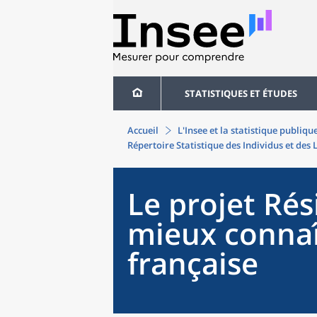
STATISTIQUES ET ÉTUDES
Accueil
L'Insee et la statistique publiqu
Répertoire Statistique des Individus et des 
Le projet Rési
mieux connaît
française