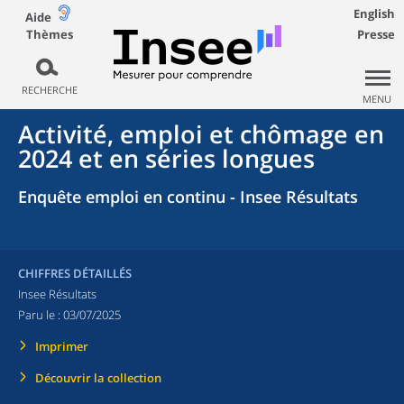
English
Aide
Thèmes
Presse
RECHERCHE
MENU
Activité, emploi et chômage en
2024 et en séries longues
Enquête emploi en continu - Insee Résultats
CHIFFRES DÉTAILLÉS
Insee Résultats
Paru le :
03/07/2025
Imprimer
Découvrir la collection