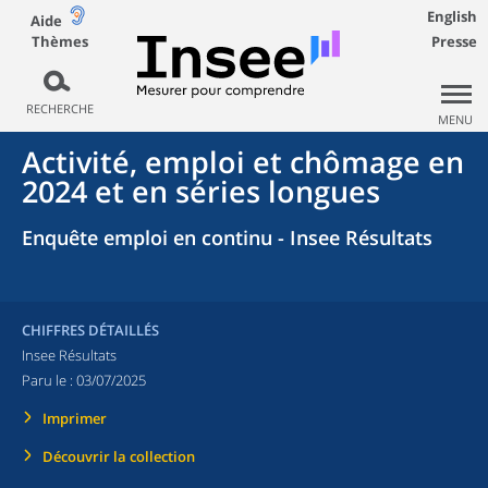
English
Aide
Thèmes
Presse
RECHERCHE
MENU
Activité, emploi et chômage en
2024 et en séries longues
Enquête emploi en continu - Insee Résultats
CHIFFRES DÉTAILLÉS
Insee Résultats
Paru le :
03/07/2025
Imprimer
Découvrir la collection