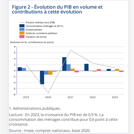
Figure 2 - Évolution du PIB en volume et
contributions à cette évolution
Produit intérieur brut (PIB)
Consommation (ménages et APU¹)
Investissement
Solde du commerce extérieur
Variation de stocks
évolution en %, contributions en points
8
6
4
2
0
-2
-4
-6
-8
2019
2020
2021
2022
2023
1. Administrations publiques.
Lecture : En 2023, la croissance du PIB est de 0,9 %. La
consommation des ménages contribue pour 0,6 point à cette
croissance.
Source : Insee, comptes nationaux, base 2020.