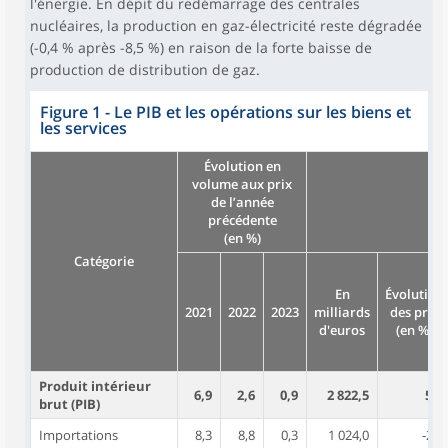
l'énergie. En dépit du redémarrage des centrales
nucléaires, la production en gaz-électricité reste dégradée
(-0,4 % après -8,5 %) en raison de la forte baisse de
production de distribution de gaz.
Figure 1 - Le PIB et les opérations sur les biens et
les services
Évolution en
volume aux prix
de l’année
précédente
(en %)
Catégorie
En
Évolution
2021
2022
2023
milliards
des prix
d'euros
(en %)
Produit intérieur
6,9
2,6
0,9
2 822,5
5,3
brut (PIB)
Importations
8,3
8,8
0,3
1 024,0
-2,2