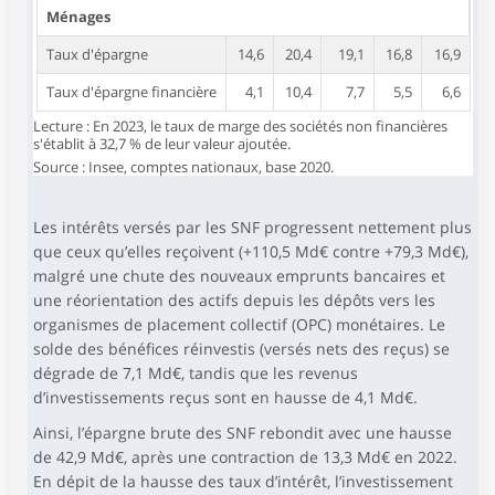
Ménages
Taux d'épargne
14,6
20,4
19,1
16,8
16,9
Taux d'épargne financière
4,1
10,4
7,7
5,5
6,6
Lecture : En 2023, le taux de marge des sociétés non financières
s'établit à 32,7 % de leur valeur ajoutée.
Source : Insee, comptes nationaux, base 2020.
Les intérêts versés par les SNF progressent nettement plus
que ceux qu’elles reçoivent (+110,5 Md€ contre +79,3 Md€),
malgré une chute des nouveaux emprunts bancaires et
une réorientation des actifs depuis les dépôts vers les
organismes de placement collectif (OPC) monétaires. Le
solde des bénéfices réinvestis (versés nets des reçus) se
dégrade de 7,1 Md€, tandis que les revenus
d’investissements reçus sont en hausse de 4,1 Md€.
Ainsi, l’épargne brute des SNF rebondit avec une hausse
de 42,9 Md€, après une contraction de 13,3 Md€ en 2022.
En dépit de la hausse des taux d’intérêt, l’investissement