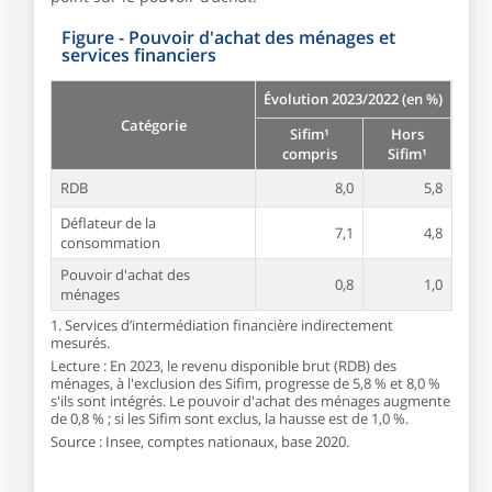
Figure - Pouvoir d'achat des ménages et
services financiers
Évolution 2023/2022 (en %)
Catégorie
Sifim¹
Hors
compris
Sifim¹
RDB
8,0
5,8
Déflateur de la
7,1
4,8
consommation
Pouvoir d'achat des
0,8
1,0
ménages
1. Services d’intermédiation financière indirectement
mesurés.
Lecture : En 2023, le revenu disponible brut (RDB) des
ménages, à l'exclusion des Sifim, progresse de 5,8 % et 8,0 %
s'ils sont intégrés. Le pouvoir d'achat des ménages augmente
de 0,8 % ; si les Sifim sont exclus, la hausse est de 1,0 %.
Source : Insee, comptes nationaux, base 2020.