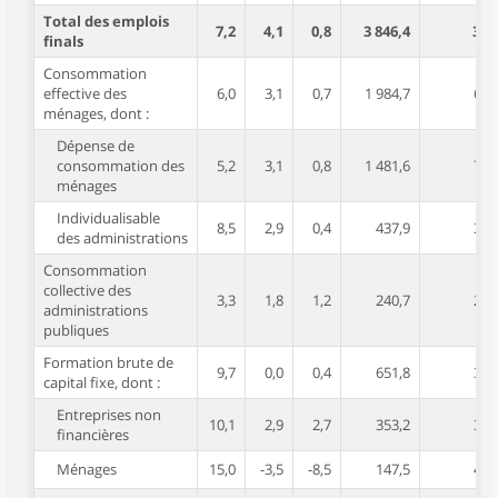
Total des emplois
7,2
4,1
0,8
3 846,4
3,2
finals
Consommation
effective des
6,0
3,1
0,7
1 984,7
6,2
ménages, dont :
Dépense de
consommation des
5,2
3,1
0,8
1 481,6
7,1
ménages
Individualisable
8,5
2,9
0,4
437,9
3,3
des administrations
Consommation
collective des
3,3
1,8
1,2
240,7
2,9
administrations
publiques
Formation brute de
9,7
0,0
0,4
651,8
3,4
capital fixe, dont :
Entreprises non
10,1
2,9
2,7
353,2
3,4
financières
Ménages
15,0
-3,5
-8,5
147,5
4,3