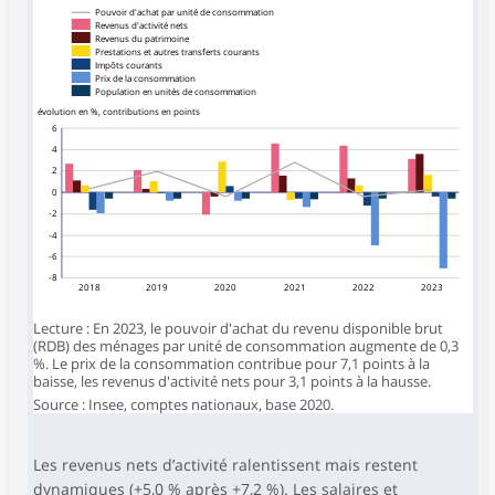
Pouvoir d'achat par unité de consommation
Revenus d'activité nets
Revenus du patrimoine
Prestations et autres transferts courants
Impôts courants
Prix de la consommation
Population en unités de consommation
évolution en %, contributions en points
6
4
2
0
-2
-4
-6
-8
2018
2019
2020
2021
2022
2023
Lecture : En 2023, le pouvoir d'achat du revenu disponible brut
(RDB) des ménages par unité de consommation augmente de 0,3
%. Le prix de la consommation contribue pour 7,1 points à la
baisse, les revenus d'activité nets pour 3,1 points à la hausse.
Source : Insee, comptes nationaux, base 2020.
Les revenus nets d’activité ralentissent mais restent
dynamiques (+5,0 % après +7,2 %). Les salaires et