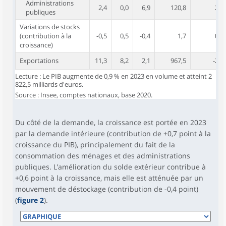
Administrations
2,4
0,0
6,9
120,8
2,4
publiques
Variations de stocks
(contribution à la
-0,5
0,5
-0,4
1,7
0,0
croissance)
Exportations
11,3
8,2
2,1
967,5
-2,2
Lecture : Le PIB augmente de 0,9 % en 2023 en volume et atteint 2
822,5 milliards d'euros.
Source : Insee, comptes nationaux, base 2020.
Du côté de la demande, la croissance est portée en 2023
par la demande intérieure (contribution de +0,7 point à la
croissance du PIB), principalement du fait de la
consommation des ménages et des administrations
publiques. L’amélioration du solde extérieur contribue à
+0,6 point à la croissance, mais elle est atténuée par un
mouvement de déstockage (contribution de -0,4 point)
(
figure 2
).