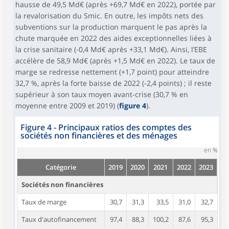
hausse de 49,5 Md€ (après +69,7 Md€ en 2022), portée par
la revalorisation du Smic. En outre, les impôts nets des
subventions sur la production marquent le pas après la
chute marquée en 2022 des aides exceptionnelles liées à
la crise sanitaire (-0,4 Md€ après +33,1 Md€). Ainsi, l’EBE
accélère de 58,9 Md€ (après +1,5 Md€ en 2022). Le taux de
marge se redresse nettement (+1,7 point) pour atteindre
32,7 %, après la forte baisse de 2022 (-2,4 points) ; il reste
supérieur à son taux moyen avant-crise (30,7 % en
moyenne entre 2009 et 2019) (
figure 4
).
Figure 4 - Principaux ratios des comptes des
sociétés non financières et des ménages
en %
Catégorie
2019
2020
2021
2022
2023
Sociétés non financières
Taux de marge
30,7
31,3
33,5
31,0
32,7
Taux d'autofinancement
97,4
88,3
100,2
87,6
95,3