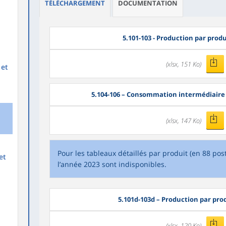
TÉLÉCHARGEMENT
DOCUMENTATION
5.101-103 - Production par produ
(xlsx, 151 Ko)
 et
5.104-106 – Consommation intermédiaire p
(xlsx, 147 Ko)
Pour les tableaux détaillés par produit (en 88 pos
et
l’année 2023 sont indisponibles.
5.101d-103d – Production par prod
(xlsx, 120 Ko)