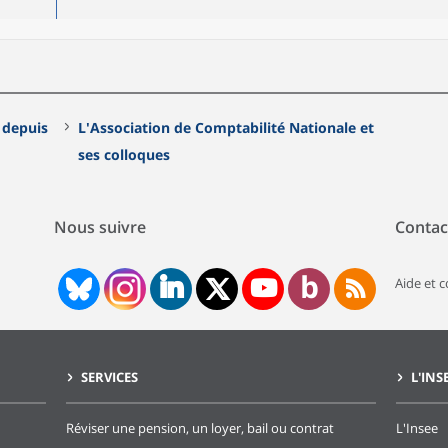
s
L'Association de Comptabilité Nationale et
ses colloques
Nous suivre
Contac
Aide et 
SERVICES
L'INS
Réviser une pension, un loyer, bail ou contrat
L'Insee