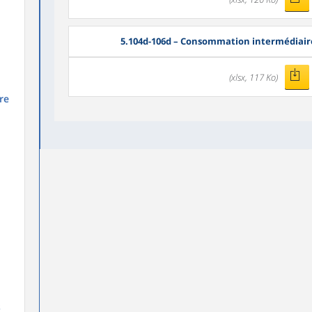
5.104d-106d – Consommation intermédiaire 
(xlsx, 117 Ko)
re
s