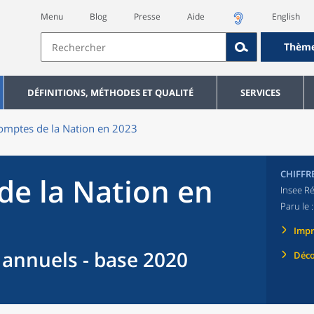
Menu
Blog
Presse
Aide
English
Thèm
DÉFINITIONS, MÉTHODES ET QUALITÉ
SERVICES
omptes de la Nation en 2023
CHIFFR
de la Nation en
Insee Ré
Paru le 
Imp
annuels - base 2020
Déco