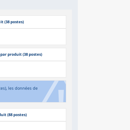
it (38 postes)
ar produit (38 postes)
tes), les données de
uit (88 postes)