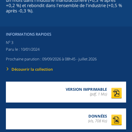
un mois dans l’industrie manufacturière (+0,3 % après
+0,2 %) et rebondit dans l’ensemble de l’industrie (+0,5 %
après ‑0,3 %).
INFORMATIONS RAPIDES
o
N
3
Paru le :
10/01/2024
Prochaine parution :
09/09/2026 à 08h45
- juillet 2026
Découvrir la collection
VERSION IMPRIMABLE
(pdf, 1 Mo)
DONNÉES
(xls, 708 Ko)