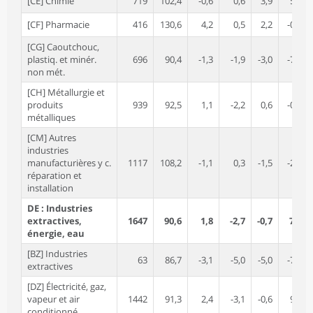
[CE] Chimie
719
102,4
-0,6
0,6
3,9
5,1
[CF] Pharmacie
416
130,6
4,2
0,5
2,2
-0,7
[CG] Caoutchouc,
plastiq. et minér.
696
90,4
-1,3
-1,9
-3,0
-7,9
non mét.
[CH] Métallurgie et
produits
939
92,5
1,1
-2,2
0,6
-0,7
métalliques
[CM] Autres
industries
manufacturières y c.
1117
108,2
-1,1
0,3
-1,5
-2,6
réparation et
installation
DE : Industries
extractives,
1647
90,6
1,8
-2,7
-0,7
7,4
énergie, eau
[BZ] Industries
63
86,7
-3,1
-5,0
-5,0
-7,5
extractives
[DZ] Électricité, gaz,
vapeur et air
1442
91,3
2,4
-3,1
-0,6
9,4
conditionné