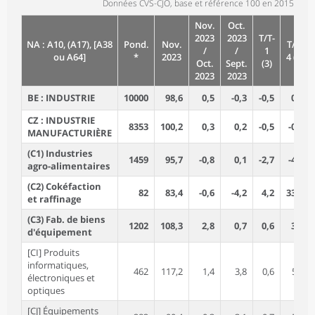
Données CVS-CJO, base et référence 100 en 2015
Nov.
Oct.
2023
2023
T/T-
NA : A10, (A17), [A38
Pond.
Nov.
T/T-
/
/
1
ou A64]
*
2023
4 (4)
Oct.
Sept.
(3)
2023
2023
BE : INDUSTRIE
10000
98,6
0,5
-0,3
-0,5
0,8
CZ : INDUSTRIE
8353
100,2
0,3
0,2
-0,5
-0,3
MANUFACTURIÈRE
(C1) Industries
1459
95,7
-0,8
0,1
-2,7
-4,2
agro-alimentaires
(C2) Cokéfaction
82
83,4
-0,6
-4,2
4,2
33,7
et raffinage
(C3) Fab. de biens
1202
108,3
2,8
0,7
0,6
3,2
d'équipement
[CI] Produits
informatiques,
462
117,2
1,4
3,8
0,6
5,3
électroniques et
optiques
[CJ] Équipements