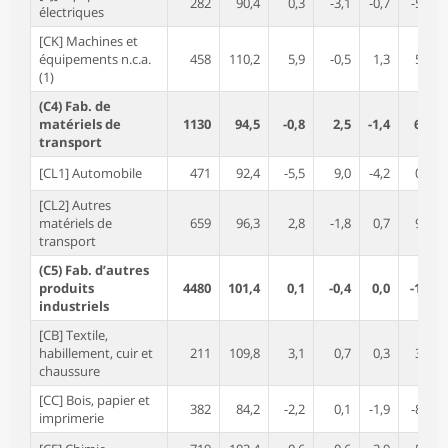
282
90,4
0,3
-3,1
-0,7
-5,3
électriques
[CK] Machines et
équipements n.c.a.
458
110,2
5,9
-0,5
1,3
5,8
(1)
(C4) Fab. de
matériels de
1130
94,5
-0,8
2,5
-1,4
6,0
transport
[CL1] Automobile
471
92,4
-5,5
9,0
-4,2
0,8
[CL2] Autres
matériels de
659
96,3
2,8
-1,8
0,7
9,9
transport
(C5) Fab. d’autres
produits
4480
101,4
0,1
-0,4
0,0
-1,8
industriels
[CB] Textile,
habillement, cuir et
211
109,8
3,1
0,7
0,3
3,6
chaussure
[CC] Bois, papier et
382
84,2
-2,2
0,1
-1,9
-8,1
imprimerie