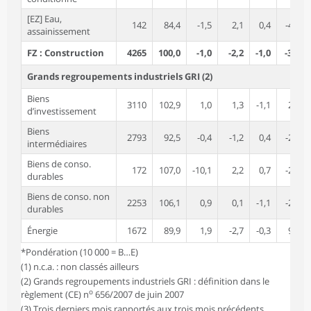
[EZ] Eau,
142
84,4
-1,5
2,1
0,4
-4,6
assainissement
FZ : Construction
4265
100,0
-1,0
-2,2
-1,0
-3,1
Grands regroupements industriels GRI (2)
Biens
3110
102,9
1,0
1,3
-1,1
2,6
d’investissement
Biens
2793
92,5
-0,4
-1,2
0,4
-2,8
intermédiaires
Biens de conso.
172
107,0
-10,1
2,2
0,7
-2,5
durables
Biens de conso. non
2253
106,1
0,9
0,1
-1,1
-2,2
durables
Énergie
1672
89,9
1,9
-2,7
-0,3
9,0
*Pondération (10 000 = B…E)
(1) n.c.a. : non classés ailleurs
(2) Grands regroupements industriels GRI : définition dans le
o
règlement (CE) n
656/2007 de juin 2007
(3) Trois derniers mois rapportés aux trois mois précédents